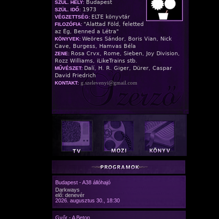
Budapest
SZÜL. HELY:
1973
SZÜL. IDŐ:
ELTE könyvtár
VÉGZETTSÉG:
"Alattad Föld, feletted
FILOZÓFIA:
az Ég, Benned a Létra"
Weöres Sándor, Boris Vian, Nick
KÖNYVEK:
Cave, Burgess, Hamvas Béla
Rosa Crvx, Rome, Sieben, Joy Division,
ZENE:
Rozz Williams, iLikeTrains stb.
Dalí, H. R. Giger, Dürer, Caspar
MŰVÉSZET:
David Friedrich
g.szelevenyi@gmail.com
KONTAKT:
Budapest - A38 állóhajó
Darkways
elő: denevér
2026. augusztus 30., 18:30
Győr - A Beton