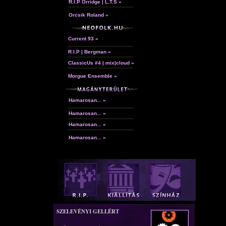
R.I.P Orridge | L.T.S »
Orcsik Roland »
Current 93 »
R.I.P | Bergman »
ClassicUs #4 | mix|cloud »
Morgue Ensemble »
Hamarosan... »
Hamarosan... »
Hamarosan... »
Hamarosan... »
SZELEVÉNYI GELLÉRT