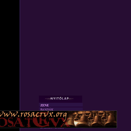
ZENE
BANDÁK
DVD
INTERJÚK
FORDÍTÁSOK
DALSZÖVEGEK