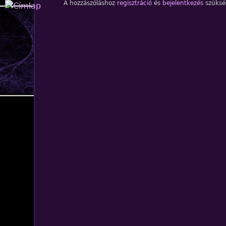
A hozzászóláshoz
regisztráció
és
bejelentkezés
szüksé
Jump to navigation