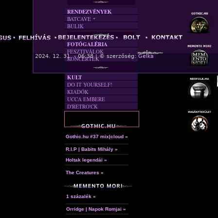
RENDEZVÉNYEK
BATCAVE
BULIK
AKTUÁLIS
A MÚLT
FOTÓGALÉRIA
FESZTIVÁLOK
« F
2024. 12. 31. - 06:38 | © szerzőség:
Gelka
KONCERTEK
KULT
DO IT YOURSELF!
KIADÓK
UCCA EMBERE
D'RETRO'CK
Gothic.hu #37 mix|cloud »
R.I.P | Babits Mihály »
Holtak legendái »
The Creatures »
1 százalék »
Orridge | Napok Romjai »