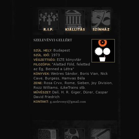
SZELEVÉNYI GELLÉRT
Budapest
SZÜL. HELY:
1973
SZÜL. IDŐ:
ELTE könyvtár
VÉGZETTSÉG:
"Alattad Föld, feletted
FILOZÓFIA:
az Ég, Benned a Létra"
Weöres Sándor, Boris Vian, Nick
KÖNYVEK:
Cave, Burgess, Hamvas Béla
Rosa Crvx, Rome, Sieben, Joy Division,
ZENE:
Rozz Williams, iLikeTrains stb.
Dalí, H. R. Giger, Dürer, Caspar
MŰVÉSZET:
David Friedrich
g.szelevenyi@gmail.com
KONTAKT: