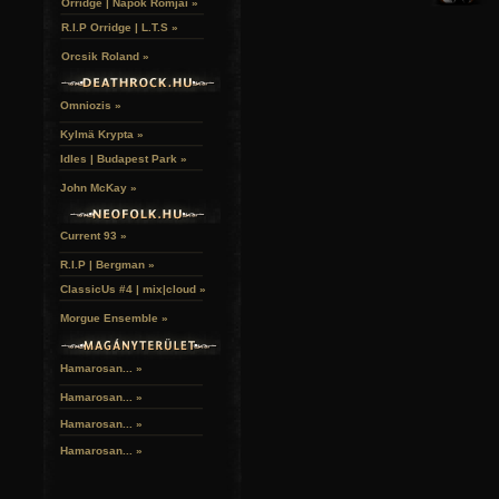
Orridge | Napok Romjai »
R.I.P Orridge | L.T.S »
Orcsik Roland »
Omniozis »
Kylmä Krypta »
Idles | Budapest Park »
John McKay »
Current 93 »
R.I.P | Bergman »
ClassicUs #4 | mix|cloud »
Morgue Ensemble »
Hamarosan... »
Hamarosan...
»
Hamarosan...
»
Hamarosan...
»