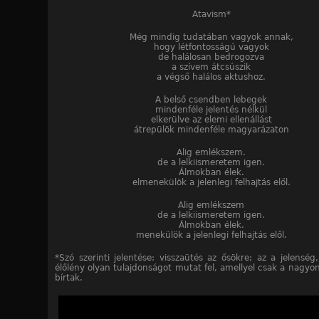
Atavism*
Még mindig tudatában vagyok annak,
hogy létfontosságú vagyok
de halálosan bedrogozva
a szívem átcsúszik
a végső halálos aktushoz.
A belső csendben lebegek
mindenféle jelentés nélkül
elkerülve az elemi ellenállást
átrepülök mindenféle magyarázaton
Alig emlékszem.
de a lelkiismeretem igen.
Álmokban élek.
elmenekülök a jelenlegi felhajtás elől.
Alig emlékszem
de a lelkiismeretem igen.
Álmokban élek.
menekülök a jelenlegi felhajtás elől.
*Szó szerinti jelentése: visszaütés az ősökre; az a jelenség
élőlény olyan tulajdonságot mutat fel, amellyel csak a nagyon
bírtak.