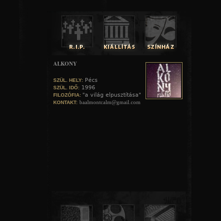
ALKONY
Pécs
SZÜL. HELY:
1996
SZÜL. IDŐ:
"a világ elpusztítása"
FILOZÓFIA:
baalmontcalm@gmail.com
KONTAKT: