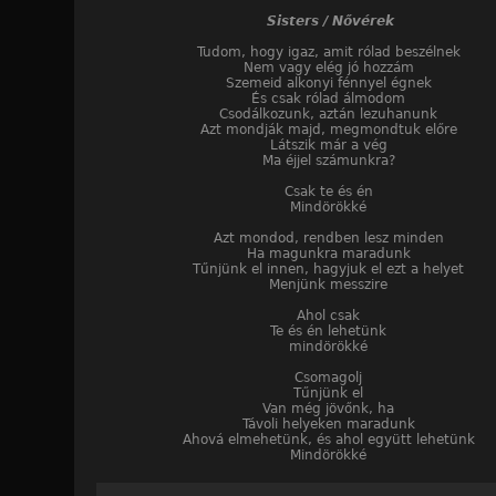
Sisters / Nővérek
Tudom, hogy igaz, amit rólad beszélnek
Nem vagy elég jó hozzám
Szemeid alkonyi fénnyel égnek
És csak rólad álmodom
Csodálkozunk, aztán lezuhanunk
Azt mondják majd, megmondtuk előre
Látszik már a vég
Ma éjjel számunkra?
Csak te és én
Mindörökké
Azt mondod, rendben lesz minden
Ha magunkra maradunk
Tűnjünk el innen, hagyjuk el ezt a helyet
Menjünk messzire
Ahol csak
Te és én lehetünk
mindörökké
Csomagolj
Tűnjünk el
Van még jövőnk, ha
Távoli helyeken maradunk
Ahová elmehetünk, és ahol együtt lehetünk
Mindörökké