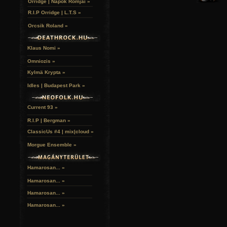
Orridge | Napok Romjai »
R.I.P Orridge | L.T.S »
Orcsik Roland »
Klaus Nomi »
Omniozis »
Kylmä Krypta »
Idles | Budapest Park »
Current 93 »
R.I.P | Bergman »
ClassicUs #4 | mix|cloud »
Morgue Ensemble »
Hamarosan... »
Hamarosan...
»
Hamarosan...
»
Hamarosan...
»