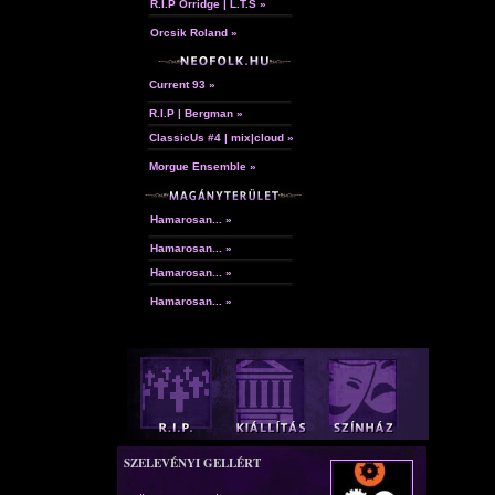
R.I.P Orridge | L.T.S »
Orcsik Roland »
Current 93 »
R.I.P | Bergman »
ClassicUs #4 | mix|cloud »
Morgue Ensemble »
Hamarosan... »
Hamarosan... »
Hamarosan... »
Hamarosan... »
SZELEVÉNYI GELLÉRT