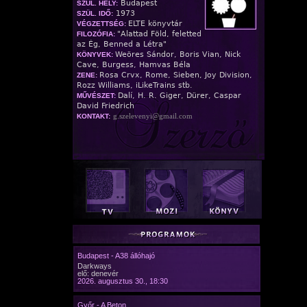
Budapest
SZÜL. HELY:
1973
SZÜL. IDŐ:
ELTE könyvtár
VÉGZETTSÉG:
"Alattad Föld, feletted
FILOZÓFIA:
az Ég, Benned a Létra"
Weöres Sándor, Boris Vian, Nick
KÖNYVEK:
Cave, Burgess, Hamvas Béla
Rosa Crvx, Rome, Sieben, Joy Division,
ZENE:
Rozz Williams, iLikeTrains stb.
Dalí, H. R. Giger, Dürer, Caspar
MŰVÉSZET:
David Friedrich
g.szelevenyi@gmail.com
KONTAKT:
Budapest - A38 állóhajó
Darkways
elő: denevér
2026. augusztus 30., 18:30
Győr - A Beton