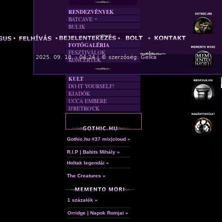
RENDEZVÉNYEK
BATCAVE
BULIK
AKTUÁLIS
A MÚLT
FOTÓGALÉRIA
FESZTIVÁLOK
« F
2025. 09. 18. - 04:24 | © szerzőség:
Gelka
KONCERTEK
KULT
DO IT YOURSELF!
KIADÓK
UCCA EMBERE
D'RETRO'CK
Gothic.hu #37 mix|cloud »
R.I.P | Babits Mihály »
Holtak legendái »
The Creatures »
1 százalék »
Orridge | Napok Romjai »