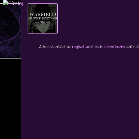
Jump to navigation
1
/1. kép
A hozzászóláshoz
regisztráció
és
bejelentkezés
szüksé