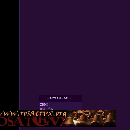
ZENE
BANDÁK
DVD
INTERJÚK
FORDÍTÁSOK
DALSZÖVEGEK