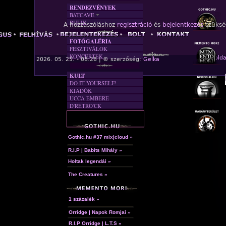
RENDEZVÉNYEK
BATCAVE
BULIK
AKTUÁLIS
A hozzászóláshoz
regisztráció
és
bejelentkezés
szüksé
A MÚLT
FOTÓGALÉRIA
FESZTIVÁLOK
KONCERTEK
« Főolda
2026. 05. 25. - 08:28 | © szerzőség:
Gelka
KULT
DO IT YOURSELF!
KIADÓK
UCCA EMBERE
D'RETRO'CK
Gothic.hu #37 mix|cloud »
R.I.P | Babits Mihály »
Holtak legendái »
The Creatures »
1 százalék »
Orridge | Napok Romjai »
R.I.P Orridge | L.T.S »