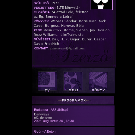
1973
SZÜL. IDŐ:
ELTE könyvtár
VÉGZETTSÉG:
"Alattad Föld, feletted
FILOZÓFIA:
az Ég, Benned a Létra"
Weöres Sándor, Boris Vian, Nick
KÖNYVEK:
Cave, Burgess, Hamvas Béla
Rosa Crvx, Rome, Sieben, Joy Division,
ZENE:
Rozz Williams, iLikeTrains stb.
Dalí, H. R. Giger, Dürer, Caspar
MŰVÉSZET:
David Friedrich
g.szelevenyi@gmail.com
KONTAKT:
Budapest - A38 állóhajó
Darkways
elő: denevér
2026. augusztus 30., 18:30
Győr - A Beton