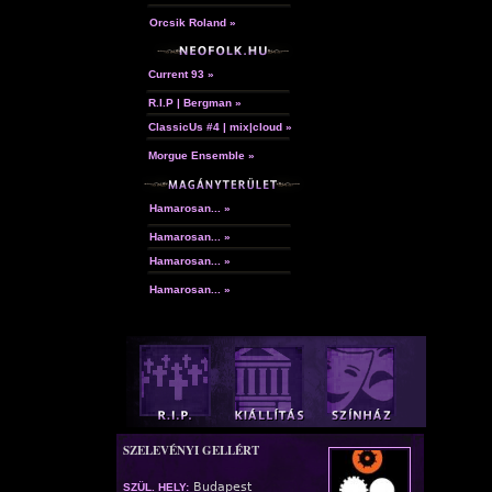
Orcsik Roland »
Current 93 »
R.I.P | Bergman »
ClassicUs #4 | mix|cloud »
Morgue Ensemble »
Hamarosan... »
Hamarosan... »
Hamarosan... »
Hamarosan... »
SZELEVÉNYI GELLÉRT
Budapest
SZÜL. HELY: