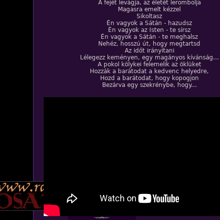
A fejét levágja, az életét lerombolja
Magasra emelt kézzel
Sikoltasz
Én vagyok a Sátán - hazudsz
Én vagyok az Isten - te sírsz
Én vagyok a Sátán - te meghalsz
Nehéz, hosszú út, hogy megtartsd
Az időt irányítani
Lélegezz keményen, egy magányos kívánság...
A pokol kölykei felemelik az öklüket
Hozzák a barátodat a kedvenc helyedre,
Hozd a barátodat, hogy kopogjon
Bezárva egy szekrénybe, hogy...
ZENE
BANDÁK
DVD
INTERJÚK
FORDÍTÁSOK
DALSZÖVEGEK