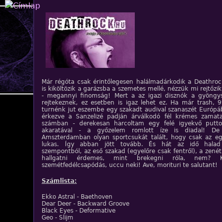
Jump to navigation
Már régóta csak érintőlegesen halálmadárkodik a Deathrock
is kiköltözik a garázsba a szemetes mellé, nézzük mi rejtőzik
- megannyi finomság! Mert a az igazi disznók a gyöngy
rejtekeznek, ez esetben is igaz lehet ez. Ha már trash, 9
turnénk jut eszembe egy szakadt audival szanaszét Európáb
érkezve a Sanzelizé padján árválkodó fél krémes zamata 
számban - derekesan harcoltam egy felé igyekvő putto
akaratával - a győzelem romlott íze is diadal! De
Amszterdamban olyan sportcsukát talált, hogy csak az egy
lukas. Így abban jött tovább. És hát az idő halad
szempontból, az eső szakad (egyelőre csak fentről), a zen
hallgatni érdemes, mint brekegni róla, nem? Kag
szemétfedélcsapódás, uccu neki! Ave, morituri te salutant!
Számlista:
Ekko Astral - Baethoven
Dear Deer - Backward Groove
Black Eyes - Deformative
Geo - Slijm