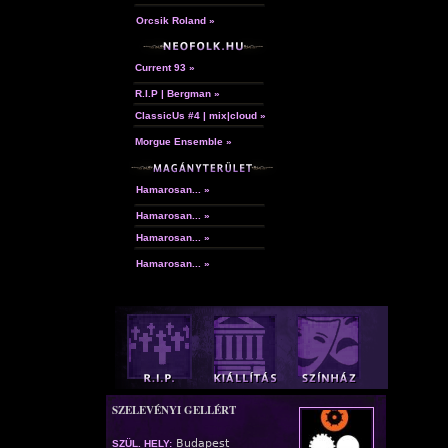
Orcsik Roland »
Current 93 »
R.I.P | Bergman »
ClassicUs #4 | mix|cloud »
Morgue Ensemble »
Hamarosan... »
Hamarosan... »
Hamarosan... »
Hamarosan... »
SZELEVÉNYI GELLÉRT
Budapest
SZÜL. HELY: