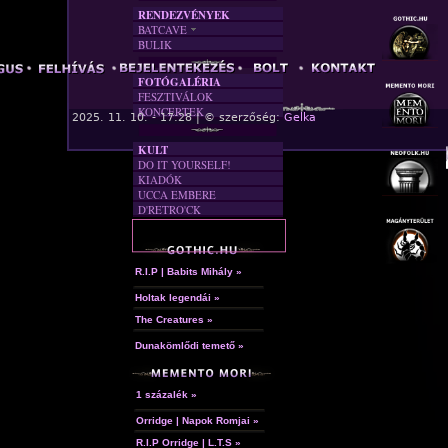
RENDEZVÉNYEK
BATCAVE
BULIK
AKTUÁLIS
A MÚLT
FOTÓGALÉRIA
FESZTIVÁLOK
KONCERTEK
« F
2025. 11. 10. - 17:28 | © szerzőség:
Gelka
KULT
DO IT YOURSELF!
KIADÓK
UCCA EMBERE
D'RETRO'CK
R.I.P | Babits Mihály »
Holtak legendái »
The Creatures »
Dunakömlődi temető »
1 százalék »
Orridge | Napok Romjai »
R.I.P Orridge | L.T.S »