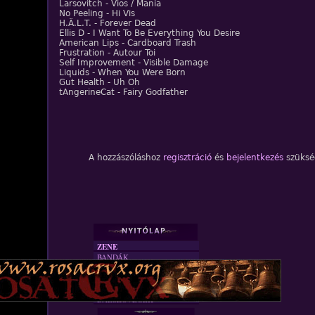
Larsovitch - Vios / Mania
No Peeling - Hi Vis
H.Ä.L.T. - Forever Dead
Ellis D - I Want To Be Everything You Desire
American Lips - Cardboard Trash
Frustration - Autour Toi
Self Improvement - Visible Damage
Liquids - When You Were Born
Gut Health - Uh Oh
tAngerineCat - Fairy Godfather
A hozzászóláshoz
regisztráció
és
bejelentkezés
szüksé
ZENE
BANDÁK
DVD
INTERJÚK
FORDÍTÁSOK
DALSZÖVEGEK