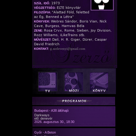
1973
SZÜL. IDŐ:
ELTE könyvtár
VÉGZETTSÉG:
"Alattad Föld, feletted
FILOZÓFIA:
az Ég, Benned a Létra"
Weöres Sándor, Boris Vian, Nick
KÖNYVEK:
Cave, Burgess, Hamvas Béla
Rosa Crvx, Rome, Sieben, Joy Division,
ZENE:
Rozz Williams, iLikeTrains stb.
Dalí, H. R. Giger, Dürer, Caspar
MŰVÉSZET:
David Friedrich
g.szelevenyi@gmail.com
KONTAKT:
Budapest - A38 állóhajó
Darkways
elő: denevér
2026. augusztus 30., 18:30
Győr - A Beton