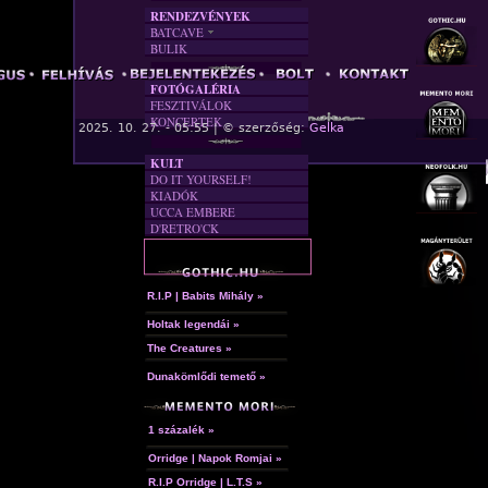
RENDEZVÉNYEK
BATCAVE
BULIK
AKTUÁLIS
A MÚLT
FOTÓGALÉRIA
FESZTIVÁLOK
KONCERTEK
« F
2025. 10. 27. - 05:55 | © szerzőség:
Gelka
KULT
DO IT YOURSELF!
KIADÓK
UCCA EMBERE
D'RETRO'CK
R.I.P | Babits Mihály »
Holtak legendái »
A hozzászóláshoz
regisztráció
és
bejelentkezés
szüksé
The Creatures »
Dunakömlődi temető »
1 százalék »
Orridge | Napok Romjai »
R.I.P Orridge | L.T.S »