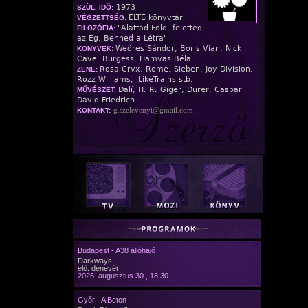
1973
SZÜL. IDŐ:
ELTE könyvtár
VÉGZETTSÉG:
"Alattad Föld, feletted
FILOZÓFIA:
az Ég, Benned a Létra"
Weöres Sándor, Boris Vian, Nick
KÖNYVEK:
Cave, Burgess, Hamvas Béla
Rosa Crvx, Rome, Sieben, Joy Division,
ZENE:
Rozz Williams, iLikeTrains stb.
Dalí, H. R. Giger, Dürer, Caspar
MŰVÉSZET:
David Friedrich
g.szelevenyi@gmail.com
KONTAKT:
Budapest - A38 állóhajó
Darkways
elő: denevér
2026. augusztus 30., 18:30
Győr - A Beton