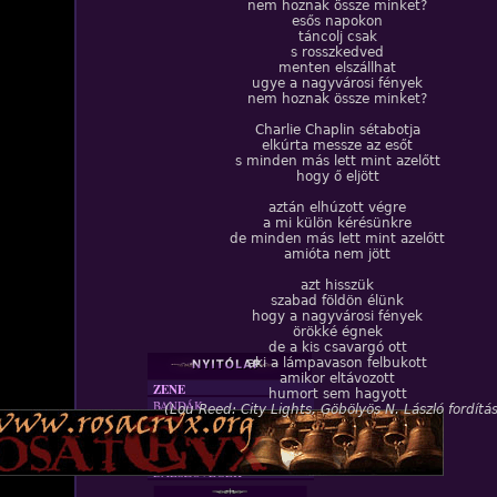
nem hoznak össze minket?
esős napokon
táncolj csak
s rosszkedved
menten elszállhat
ugye a nagyvárosi fények
nem hoznak össze minket?
Charlie Chaplin sétabotja
elkúrta messze az esőt
s minden más lett mint azelőtt
hogy ő eljött
aztán elhúzott végre
a mi külön kérésünkre
de minden más lett mint azelőtt
amióta nem jött
azt hisszük
szabad földön élünk
hogy a nagyvárosi fények
örökké égnek
de a kis csavargó ott
aki a lámpavason felbukott
amikor eltávozott
ZENE
humort sem hagyott
BANDÁK
(Lou Reed: City Lights, Göbölyös N. László fordítá
DVD
INTERJÚK
FORDÍTÁSOK
DALSZÖVEGEK