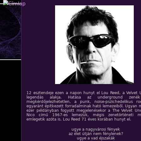
Jump to navigation
12 esztendeje ezen a napon hunyt el Lou Reed, a Velvet
legendás alakja. Hatása az underground zenék 
megkérdőjelezhetetlen, a punk, noise-pszichedelikus 
egyaránt építkezett forradalminak ható lemezeiből. Ugyan 
ezer példányban fogyott megjelenésekor a The Velvet U
Nico című 1967-es lemezük, mégis zenetörténeti mé
emlegetik azóta is. Lou Reed 71 éves korában hunyt el.
ugye a nagyvárosi fények
az élet útján nem fénylenek?
ugye a vad éjszakák