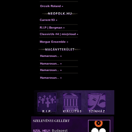
Orcsik Roland »
Current 93 »
R.I.P | Bergman »
ClassicUs #4 | mix|cloud »
Morgue Ensemble »
Hamarosan... »
Hamarosan... »
Hamarosan... »
Hamarosan... »
SZELEVÉNYI GELLÉRT
Budapest
SZÜL. HELY: