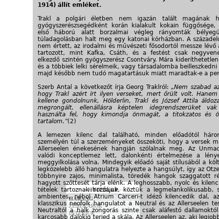
1914) állít emléket.
Trakl a polgári életben nem igazán talált magának h
gyógyszerészsegédként korán kialakult kokain függősége,
első háború alatt borzalmai végleg rányomták bélyegü
túladagolásban halt meg egy katonai kórházban. A százade
nem értett, az irodalmi és művészeti fősodortól messze lévő 
tartozott, mint Kafka, Csáth, és a festést csak negyve
elkezdő szintén gyógyszerész Csontváry. Mára kideríthetetlen
és a többiek lelki sérelmeik, vagy társadalomba beilleszkedn
majd később nem tudó magatartásuk miatt maradtak-e a peri
Szerb Antal a következőt írja Georg Traklról:
„Nem szabad az
hogy Trakl azért írt ilyen verseket, mert őrült volt. Hanem
kellene gondolnunk, Hölderlin, Trakl és József Attila áldoz
megrongált, ellenállásra képtelen idegrendszerüket va
használta fel, hogy kimondja önmagát, a titokzatos és 
tartalom.”
(2)
A lemezen kilenc dal található, minden előadótól háro
személyén túl a szerzeményeket összeköti, hogy a versek m
Allerseelen énekesének hangján szólalnak meg. Az Unma
valódi konceptlemez lett, dalonkénti értelmezése a lén
meggyilkolása volna. Mindegyik előadó saját stílusából a köl
legközelebb álló hangulatra helyezte a hangsúlyt, így az Ot
többnyire zajos, minimalista, töredék hangok szaggatott r
hagyott szőttesét tárja elénk. A leghosszabb, nyolc és kilenc
tételek tartoznak hozzájuk, köztük a legmelankolikusabb, s
ambientes, néhol Atrium Carceri-t idéző kilencedik dal, 
HARANG
klasszikus neofolk hangulatot a Neutral és az Allerseelen te
ZENEKAROK
Neutraltól a halk zongorás szinte csak aláfestő dallamoktó
INTERJÚK
karcosabb dalokig terjed a skála. Az Allerseelen az, aki legjob