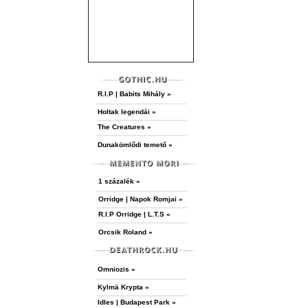
1. Részlet Georg Trakl "Egy fogoly feketerigó éneke" c. verséb
R.I.P | Babits Mihály »
2. Györffy Miklós: Utószó = Erdélyi Z. János: A halál hét é
Trakl. – Bp.: Orpheusz, 199? – pp.131- 136
Holtak legendái »
The Creatures »
A hozzászóláshoz
regisztráció
és
bejelentkezés
szükség
Dunakömlődi temető »
1 százalék »
Orridge | Napok Romjai »
R.I.P Orridge | L.T.S »
Orcsik Roland »
Omniozis »
Kylmä Krypta »
Idles | Budapest Park »