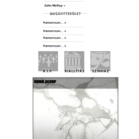
John McKay »
HERR JOZEF