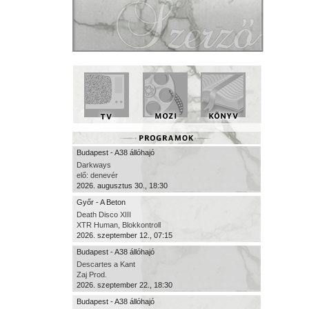
Budapest - A38 állóhajó
Darkways
elő: denevér
2026. augusztus 30., 18:30
Győr - A Beton
Death Disco XIII
XTR Human, Blokkontroll
2026. szeptember 12., 07:15
Budapest - A38 állóhajó
Descartes a Kant
Zaj Prod.
2026. szeptember 22., 18:30
Budapest - A38 állóhajó