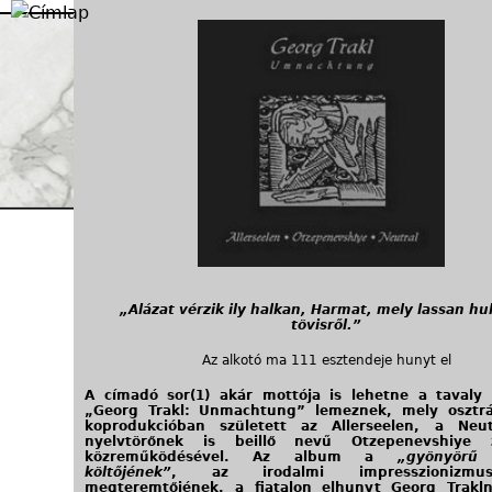
Jump to navigation
„Alázat vérzik ily halkan, Harmat, mely lassan hull
tövisről.”
Az alkotó ma 111 esztendeje hunyt el
A címadó sor(1) akár mottója is lehetne a tavaly
„Georg Trakl: Unmachtung” lemeznek, mely osztrá
koprodukcióban született az Allerseelen, a Neu
nyelvtörőnek is beillő nevű Otzepenevshiye 
közreműködésével. Az album a
„gyönyörű 
költőjének”
, az irodalmi impresszionizmu
megteremtőjének, a fiatalon elhunyt Georg Trakln