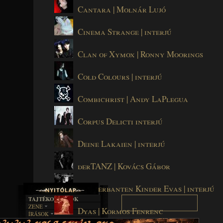
Cantara | Molnár Lujó
Cinema Strange | interjú
Clan of Xymox | Ronny Moorings
Cold Colours | interjú
Combichrist | Andy LaPlegua
Corpus Delicti interjú
Deine Lakaien | interjú
derTANZ | Kovács Gábor
Die Verbanten Kinder Evas | interjú
TAJTÉKOS LAPOK
ZENE
Dyas | Kormos Fenrenc
ÍRÁSOK
EGYÜTTESEK
BOSZORKÁNYKONYHA
IRODALOM