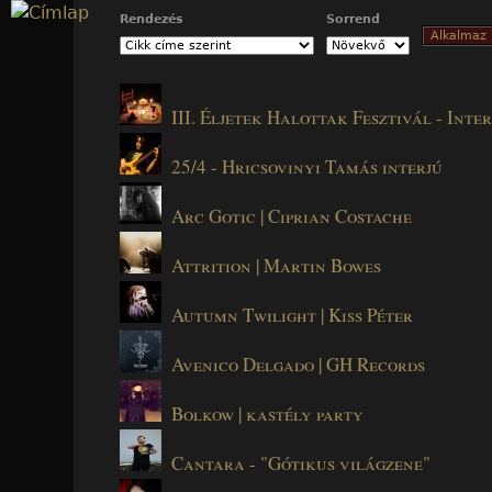
Jump to navigation
Rendezés
Sorrend
III. Éljetek Halottak Fesztivál - Inte
25/4 - Hricsovinyi Tamás interjú
Arc Gotic | Ciprian Costache
Attrition | Martin Bowes
Autumn Twilight | Kiss Péter
Avenico Delgado | GH Records
Bolkow | kastély party
Cantara - "Gótikus világzene"