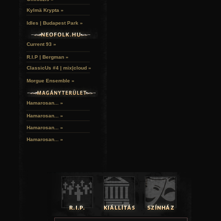
Kylmä Krypta »
Idles | Budapest Park »
Current 93 »
R.I.P | Bergman »
ClassicUs #4 | mix|cloud »
Morgue Ensemble »
Hamarosan... »
Hamarosan...
»
Hamarosan...
»
Hamarosan...
»