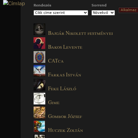
Jump to navigation
Rendezés
Sorrend
Bajgár Nikolett festményei
Bakos Levente
CATca
Farkas István
Feke László
Gime
Gombor József
Huczek Zoltán