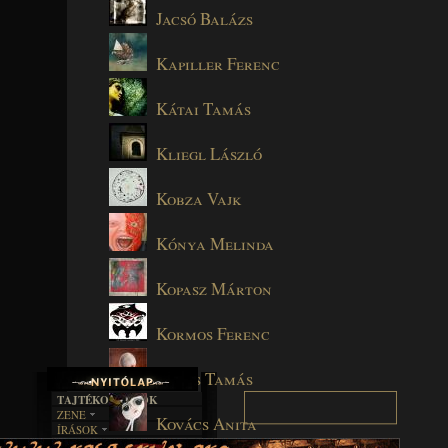
Jacsó Balázs
Kapiller Ferenc
Kátai Tamás
Kliegl László
Kobza Vajk
Kónya Melinda
Kopasz Márton
Kormos Ferenc
Kórós Tamás
TAJTÉKOS LAPOK
ZENE
Kovács Anita
ÍRÁSOK
EGYÜTTESEK
BOSZORKÁNYKONYHA
IRODALOM