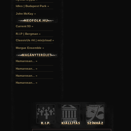
Idles | Budapest Park »
John McKay »
Current 93 »
R.I.P | Bergman »
ClassicUs #4 | mix|cloud »
Morgue Ensemble »
Hamarosan... »
Hamarosan...
»
Hamarosan...
»
Hamarosan...
»