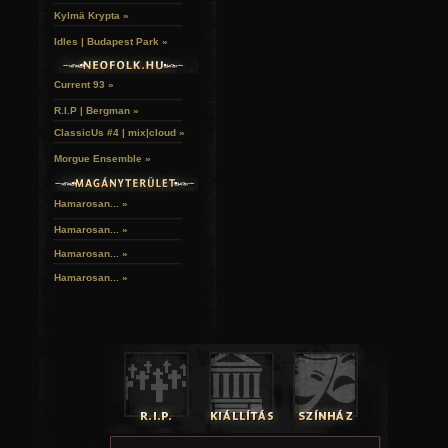
Ha a fenti témák valamelyikéhez kedvet és tehetsé
Kylmä Krypta »
vedd fel a kapcsolatot a Gothic.hu szerkesztőivel
menüpont). A részleteket személyes levelez
Idles | Budapest Park »
megbeszéljük.
Current 93 »
R.I.P | Bergman »
ClassicUs #4 | mix|cloud »
Morgue Ensemble »
Hamarosan... »
Hamarosan...
»
Hamarosan...
»
Hamarosan...
»