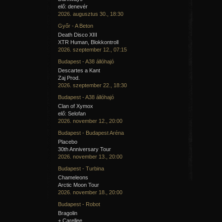
elő: denevér
2026. augusztus 30., 18:30
Győr - A Beton
Death Disco XIII
XTR Human, Blokkontroll
2026. szeptember 12., 07:15
Budapest - A38 állóhajó
Descartes a Kant
Zaj Prod.
2026. szeptember 22., 18:30
Budapest - A38 állóhajó
Clan of Xymox
elő: Selofan
2026. november 12., 20:00
Budapest - Budapest Aréna
Placebo
30th Anniversary Tour
2026. november 13., 20:00
Budapest - Turbina
Chameleons
Arctic Moon Tour
2026. november 18., 20:00
Budapest - Robot
Bragolin
+ Carellee