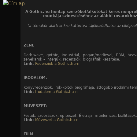
Jump to navigation
A Gothic.hu honlap szerzőket/alkotókat keres nonprof
munkája színesítéséhez az alábbi rovatokhoz
(a témakör alatti linkre kattintva tájékozódhatsz az elképze
ZENE
Dark-wave, gothic, industrial, pagan/medieval, EBM, heav
zenekarok – interjúk, recenziók, biográfiák készítése.
Link:
Recenziók a Gothic.hu-n
IRODALOM:
Könyvrecenziók, írók-költők biográfiája, átfogóbb irodalmi té
Link:
Irodalom a Gothic.hu-n
MŰVÉSZET:
Festők, szobrászok, építészet. Életrajz, műelemzés, kiállítások.
Link:
Művészet a Gothic.hu-n
FILM