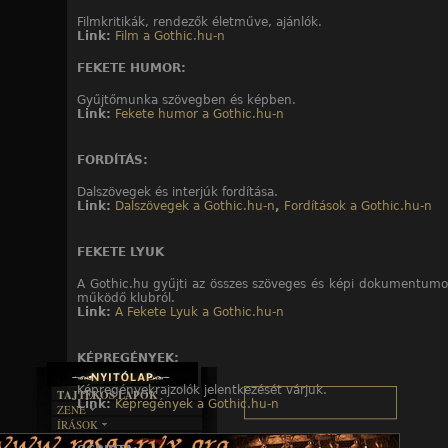
Filmkritikák, rendezők életműve, ajánlók.
Link:
Film a Gothic.hu-n
FEKETE HUMOR:
Gyűjtőmunka szövegben és képben.
Link:
Fekete humor a Gothic.hu-n
FORDÍTÁS:
Dalszövegek és interjúk fordítása.
Link:
Dalszövegek a Gothic.hu-n
,
Fordítások a Gothic.hu-n
FEKETE LYUK
A Gothic.hu gyűjti az összes szöveges és képi dokumentumo
működő klubról.
Link:
A Fekete Lyuk a Gothic.hu-n
KÉPREGÉNYEK:
Képregényekrajzolók jelentkezését várjuk.
TAJTÉKOS LAPOK
Link:
Képregények a Gothic.hu-n
ZENE
ÍRÁSOK
EGYÜTTESEK
BOSZORKÁNYKONYHA
IRODALOM
INTERJÚK