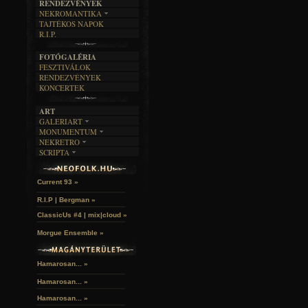
RENDEZVÉNYEK
SZÖVEGES
ÍRÁSTÖRTÉNET
NEKROMANTIKA
TAJTÉKOS NAPOK
AKTUÁLIS
R.I.P.
A MÚLT
FOTÓGALÉRIA
FESZTIVÁLOK
RENDEZVÉNYEK
KONCERTEK
ART
GALERIART
MONUMENTUM
ARTGALERI
NEKRETRO
TEMETŐK
KÉPREGÉNYEK
SCRIPTA
SZUBKULT
TEMPLOMOK
LAKÁSKULTS
Idles | Budapest Park »
NOVELLÁK
FEKETE LYUK
VÁRAK
VERSEK
RELIKVIÁK
HELYEK
Current 93 »
HALÁLTÁNC
R.I.P | Bergman »
ClassicUs #4 | mix|cloud »
Morgue Ensemble »
Hamarosan... »
Hamarosan...
»
Hamarosan...
»