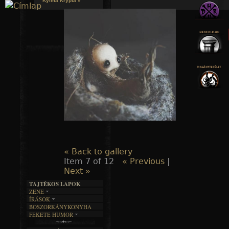
Kylmä Krypta »
Jump to navigation
« Back to gallery
Item 7 of 12
« Previous
|
Next »
TAJTÉKOS LAPOK
ZENE
ÍRÁSOK
EGYÜTTESEK
BOSZORKÁNYKONYHA
IRODALOM
INTERJÚK
FEKETE HUMOR
FILM
FORDÍTÁSOK
KÉPES
MŰVÉSZET
DALSZÖVEGEK