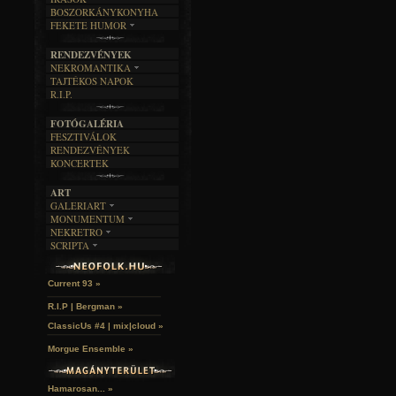
EGYÜTTESEK
BOSZORKÁNYKONYHA
IRODALOM
INTERJÚK
FEKETE HUMOR
FILM
FORDÍTÁSOK
KÉPES
MŰVÉSZET
DALSZÖVEGEK
RENDEZVÉNYEK
SZÖVEGES
ÍRÁSTÖRTÉNET
NEKROMANTIKA
TAJTÉKOS NAPOK
AKTUÁLIS
R.I.P.
A MÚLT
FOTÓGALÉRIA
FESZTIVÁLOK
RENDEZVÉNYEK
KONCERTEK
ART
GALERIART
MONUMENTUM
ARTGALERI
NEKRETRO
TEMETŐK
KÉPREGÉNYEK
SCRIPTA
SZUBKULT
TEMPLOMOK
LAKÁSKULTS
Idles | Budapest Park »
NOVELLÁK
FEKETE LYUK
VÁRAK
VERSEK
RELIKVIÁK
HELYEK
Current 93 »
HALÁLTÁNC
R.I.P | Bergman »
ClassicUs #4 | mix|cloud »
Morgue Ensemble »
Hamarosan... »