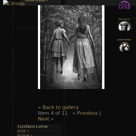
Kylmä Krypta »
Jump to navigation
« Back to gallery
Item 4 of 11
« Previous
|
Next »
TAJTÉKOS LAPOK
ZENE
ÍRÁSOK