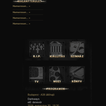
Hamarosan... »
Hamarosan...
»
Hamarosan...
»
Hamarosan...
»
Budapest - A38 állóhajó
Darkways
elő: denevér
2026. augusztus 30., 18:30