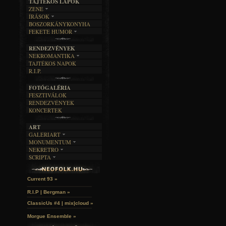
TAJTÉKOS LAPOK
ZENE
ÍRÁSOK
EGYÜTTESEK
BOSZORKÁNYKONYHA
IRODALOM
INTERJÚK
FEKETE HUMOR
FILM
FORDÍTÁSOK
KÉPES
MŰVÉSZET
DALSZÖVEGEK
RENDEZVÉNYEK
SZÖVEGES
ÍRÁSTÖRTÉNET
NEKROMANTIKA
TAJTÉKOS NAPOK
AKTUÁLIS
R.I.P.
A MÚLT
FOTÓGALÉRIA
FESZTIVÁLOK
RENDEZVÉNYEK
KONCERTEK
ART
GALERIART
MONUMENTUM
ARTGALERI
NEKRETRO
TEMETŐK
KÉPREGÉNYEK
SCRIPTA
SZUBKULT
TEMPLOMOK
LAKÁSKULTS
John McKay »
NOVELLÁK
FEKETE LYUK
VÁRAK
VERSEK
RELIKVIÁK
HELYEK
Current 93 »
HALÁLTÁNC
R.I.P | Bergman »
ClassicUs #4 | mix|cloud »
Morgue Ensemble »