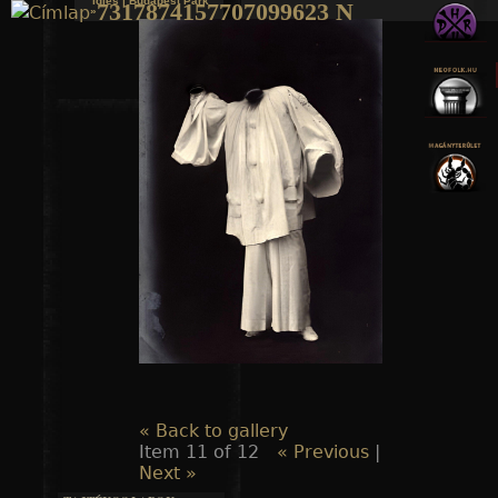
Idles | Budapest Park
7317874157707099623 N
»
Jump to navigation
« Back to gallery
Item 11 of 12
« Previous
|
Next »