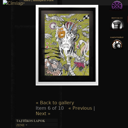
Idles | Budapest Park
»
Jump to navigation
« Back to gallery
Item 6 of 10
« Previous
|
Next »
TAJTÉKOS LAPOK
ZENE