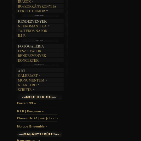
ÍRÁSOK
EGYÜTTESEK
BOSZORKÁNYKONYHA
IRODALOM
INTERJÚK
FEKETE HUMOR
FILM
FORDÍTÁSOK
KÉPES
MŰVÉSZET
DALSZÖVEGEK
RENDEZVÉNYEK
SZÖVEGES
ÍRÁSTÖRTÉNET
NEKROMANTIKA
TAJTÉKOS NAPOK
AKTUÁLIS
R.I.P.
A MÚLT
FOTÓGALÉRIA
FESZTIVÁLOK
RENDEZVÉNYEK
KONCERTEK
ART
GALERIART
MONUMENTUM
ARTGALERI
NEKRETRO
TEMETŐK
KÉPREGÉNYEK
SCRIPTA
SZUBKULT
TEMPLOMOK
LAKÁSKULTS
John McKay »
NOVELLÁK
FEKETE LYUK
VÁRAK
VERSEK
RELIKVIÁK
HELYEK
Current 93 »
HALÁLTÁNC
R.I.P | Bergman »
ClassicUs #4 | mix|cloud »
Morgue Ensemble »
Hamarosan... »