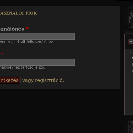
Jump to navigation
asználói fiók
sználónév
*
en regisztrált felhasználónév.
ó
*
nálónévhez tartozó jelszó.
vagy regisztráció.