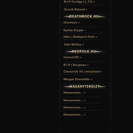
R.I.P Orridge | L.T.S »
Orcsik Roland »
Omniozis »
Kylmä Krypta »
Idles | Budapest Park »
John McKay »
Current 93 »
R.I.P | Bergman »
ClassicUs #4 | mix|cloud »
Morgue Ensemble »
Hamarosan... »
Hamarosan...
»
Hamarosan...
»
Hamarosan...
»