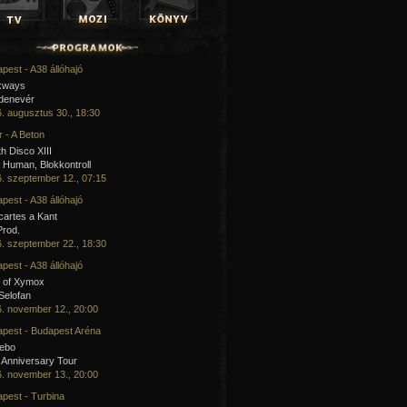
pest - A38 állóhajó
kways
 denevér
. augusztus 30., 18:30
 - A Beton
h Disco XIII
Human, Blokkontroll
. szeptember 12., 07:15
pest - A38 állóhajó
artes a Kant
Prod.
. szeptember 22., 18:30
pest - A38 állóhajó
 of Xymox
 Selofan
. november 12., 20:00
pest - Budapest Aréna
cebo
 Anniversary Tour
. november 13., 20:00
pest - Turbina