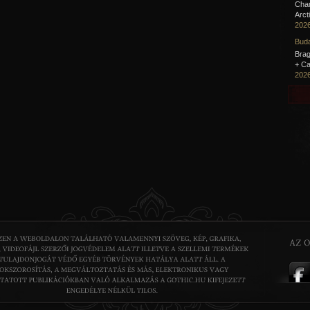
Cha
Arct
2026
Buda
Brag
+ Ca
2026