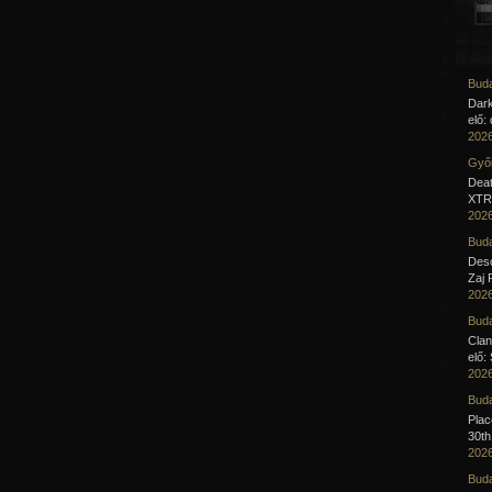
Buda
Dar
elő:
2026
Győr
Deat
XTR 
2026
Buda
Desc
Zaj 
2026
Buda
Clan
elő:
2026
Buda
Pla
30th
2026
Buda