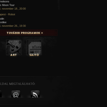
meleons
ic Moon Tour
. november 18., 20:00
pest - Robot
olin
rellee
. november 26., 19:30