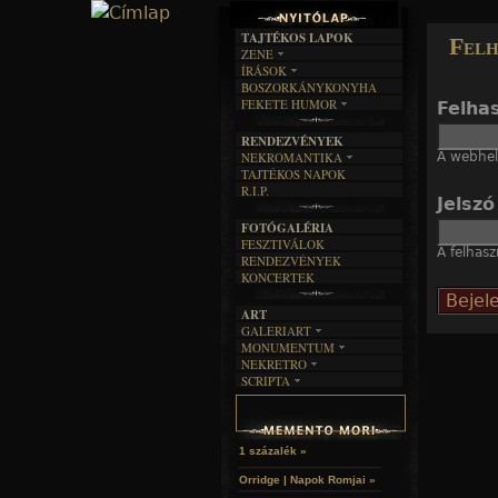
TAJTÉKOS LAPOK
Felh
ZENE
ÍRÁSOK
EGYÜTTESEK
BOSZORKÁNYKONYHA
IRODALOM
INTERJÚK
FEKETE HUMOR
Felha
FILM
FORDÍTÁSOK
KÉPES
MŰVÉSZET
DALSZÖVEGEK
RENDEZVÉNYEK
SZÖVEGES
ÍRÁSTÖRTÉNET
A webhely
NEKROMANTIKA
TAJTÉKOS NAPOK
AKTUÁLIS
R.I.P.
A MÚLT
Jelsz
FOTÓGALÉRIA
FESZTIVÁLOK
A felhasz
RENDEZVÉNYEK
KONCERTEK
ART
GALERIART
MONUMENTUM
ARTGALERI
NEKRETRO
TEMETŐK
KÉPREGÉNYEK
SCRIPTA
SZUBKULT
TEMPLOMOK
LAKÁSKULTS
NOVELLÁK
FEKETE LYUK
VÁRAK
VERSEK
RELIKVIÁK
HELYEK
HALÁLTÁNC
1 százalék »
Orridge | Napok Romjai »