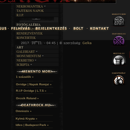
DALSZÖVEGEK
RENDEZVÉNYEK
SZÖVEGES
ÍRÁSTÖRTÉNET
NEKROMANTIKA
TAJTÉKOS NAPOK
AKTUÁLIS
R.I.P.
A MÚLT
FOTÓGALÉRIA
FESZTIVÁLOK
RENDEZVÉNYEK
KONCERTEK
2017. 10. 11. - 04:45 | © szerzőség:
Gelka
« F
ART
GALERIART
MONUMENTUM
ARTGALERI
NEKRETRO
TEMETŐK
KÉPREGÉNYEK
SCRIPTA
SZUBKULT
TEMPLOMOK
LAKÁSKULTS
NOVELLÁK
FEKETE LYUK
VÁRAK
VERSEK
RELIKVIÁK
HELYEK
1 százalék »
HALÁLTÁNC
Orridge | Napok Romjai »
R.I.P Orridge | L.T.S »
Orcsik Roland »
Omniozis »
Kylmä Krypta »
Idles | Budapest Park »