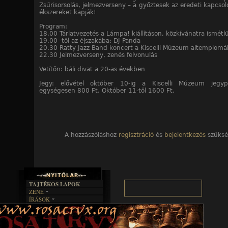
Zsűrisorsolás, jelmezverseny – a győztesek az eredeti kapcsol
ékszereket kapják!
Program:
18.00 Tárlatvezetés a Lámpa! kiállításon, közkívánatra ismétl
19.00 -től az éjszakába: DJ Panda
20.30 Ratty Jazz Band koncert a Kiscelli Múzeum altemplom
22.30 Jelmezverseny, zenés felvonulás
Vetítőn: báli divat a 20-as években
Jegy: elővétel október 10-ig a Kiscelli Múzeum jegyp
egységesen 800 Ft. Október 11-től 1600 Ft.
A hozzászóláshoz
regisztráció
és
bejelentkezés
szüksé
TAJTÉKOS LAPOK
ZENE
ÍRÁSOK
EGYÜTTESEK
BOSZORKÁNYKONYHA
IRODALOM
INTERJÚK
FEKETE HUMOR
FILM
FORDÍTÁSOK
KÉPES
MŰVÉSZET