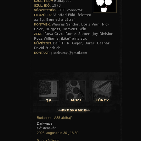
Budapest
SZÜL. HELY:
1973
SZÜL. IDŐ:
ELTE könyvtár
VÉGZETTSÉG:
"Alattad Föld, feletted
FILOZÓFIA:
az Ég, Benned a Létra"
Weöres Sándor, Boris Vian, Nick
KÖNYVEK:
Cave, Burgess, Hamvas Béla
Rosa Crvx, Rome, Sieben, Joy Division,
ZENE:
Rozz Williams, iLikeTrains stb.
Dalí, H. R. Giger, Dürer, Caspar
MŰVÉSZET:
David Friedrich
g.szelevenyi@gmail.com
KONTAKT:
Budapest - A38 állóhajó
Darkways
elő: denevér
2026. augusztus 30., 18:30
Győr - A Beton