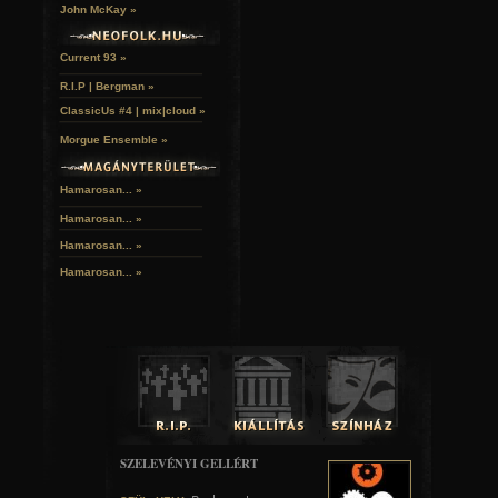
John McKay »
Current 93 »
R.I.P | Bergman »
ClassicUs #4 | mix|cloud »
Morgue Ensemble »
Hamarosan... »
Hamarosan...
»
Hamarosan...
»
Hamarosan...
»
SZELEVÉNYI GELLÉRT