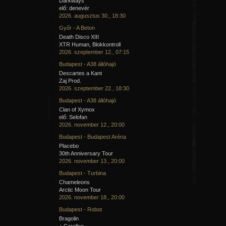
Darkways
elő: denevér
2026. augusztus 30., 18:30
Győr - A Beton
Death Disco XIII
XTR Human, Blokkontroll
2026. szeptember 12., 07:15
Budapest - A38 állóhajó
Descartes a Kant
Zaj Prod.
2026. szeptember 22., 18:30
Budapest - A38 állóhajó
Clan of Xymox
elő: Selofan
2026. november 12., 20:00
Budapest - Budapest Aréna
Placebo
30th Anniversary Tour
2026. november 13., 20:00
Budapest - Turbina
Chameleons
Arctic Moon Tour
2026. november 18., 20:00
Budapest - Robot
Bragolin
+ Carellee