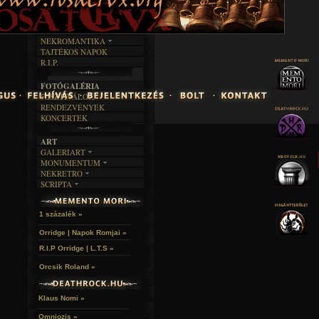
INTERJÚK
FEKETE HUMOR
FILM
FORDÍTÁSOK
KÉPES
MŰVÉSZET
DALSZÖVEGEK
RENDEZVÉNYEK
SZÖVEGES
ÍRÁSTÖRTÉNET
NEKROMANTIKA
TAJTÉKOS NAPOK
AKTUÁLIS
R.I.P.
A MÚLT
FOTÓGALÉRIA
FESZTIVÁLOK
RENDEZVÉNYEK
KONCERTEK
ART
GALERIART
MONUMENTUM
ARTGALERI
NEKRETRO
TEMETŐK
KÉPREGÉNYEK
SCRIPTA
SZUBKULT
TEMPLOMOK
LAKÁSKULTS
NOVELLÁK
FEKETE LYUK
VÁRAK
VERSEK
RELIKVIÁK
HELYEK
1 százalék »
HALÁLTÁNC
Orridge | Napok Romjai »
R.I.P Orridge | L.T.S »
Orcsik Roland »
Klaus Nomi »
Omniozis »