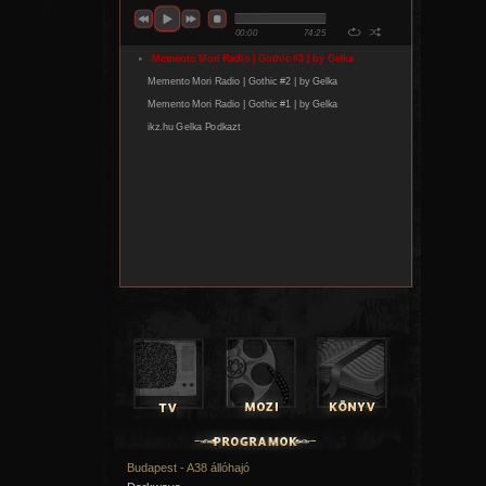
Budapest - A38 állóhajó