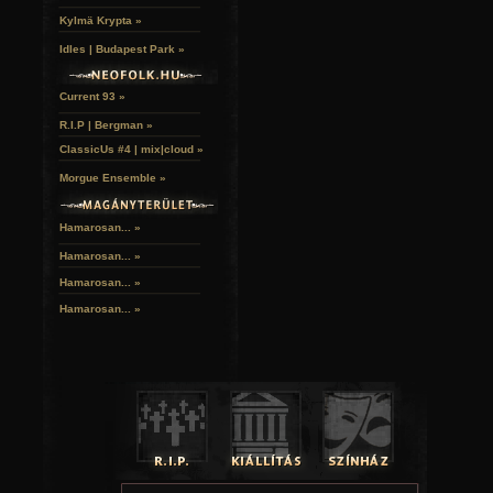
Kylmä Krypta »
Idles | Budapest Park »
Current 93 »
R.I.P | Bergman »
ClassicUs #4 | mix|cloud »
Morgue Ensemble »
Hamarosan... »
Hamarosan...
»
Hamarosan...
»
Hamarosan...
»