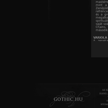
masterre
mint a 
Zenéjükb
refrénce
és a gr
megalko
spirituá
saját sz
Chains,
második
VARIOLA
A zeneka
Szegeden
Az alapító
dob, Ács 
(Kefe) gi
horrorfil
latinul eg
ban kerül
első alkal
After: Ch
Belépő: