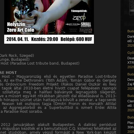
Buda
Dar
elő:
2026
:
Győr
(Dark Rock, Szeged)
Deat
runge, Budapest)
XTR 
 Host (Paradise Lost tribute band, Budapest)
2026
SE HOST
Buda
e Host - Magyarország első és egyetlen Paradise Lost-tribute
Desc
a. Az ex-The Dethroners (Tóth Ádám, Tomán Gábor és Gergely
és Ordovícium Freedom Pröjekt (Rákos Dániel Oszkár és Neu
Zaj 
 tagok által 2010-ben életre hívott csapat fellépésein rajongói
2026
al szólaltatja meg a halifaxi bálványok legnagyobb slágereit,
ve a műsort egy-két ritkábban játszott dal előadásával is. 2013-
Buda
b hónapos szünet után hattagúvá bővült a zenekar, a tagcserék
Clan
 Reason két oszlopos tagja (Dmitri Pronin és Horváth Attila)
elő:
t az Aggregatorból és a Superbuttból is ismert Erdei Attila
2026
 a Paradise Host soraiba.
Buda
Pla
2012 januárjában alakult Budapesten. A dalírási periódust
30th
 májusban kezdték el a bemutatkozó C.Q. kislemez felvételeit az
2026
anet stúdióban, amely végső formáját a New York-ban készült