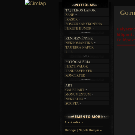
TAJTÉKOS LAPOK
Goth
ZENE
ÍRÁSOK
EGYÜTTESEK
BOSZORKÁNYKONYHA
IRODALOM
INTERJÚK
FEKETE HUMOR
Helyszín
FILM
FORDÍTÁSOK
KÉPES
Időpont
MŰVÉSZET
DALSZÖVEGEK
RENDEZVÉNYEK
SZÖVEGES
Fellépők
ÍRÁSTÖRTÉNET
NEKROMANTIKA
TAJTÉKOS NAPOK
AKTUÁLIS
R.I.P.
A MÚLT
FOTÓGALÉRIA
FESZTIVÁLOK
RENDEZVÉNYEK
KONCERTEK
ART
GALERIART
MONUMENTUM
ARTGALERI
NEKRETRO
TEMETŐK
KÉPREGÉNYEK
SCRIPTA
SZUBKULT
TEMPLOMOK
LAKÁSKULTS
NOVELLÁK
FEKETE LYUK
VÁRAK
VERSEK
RELIKVIÁK
HELYEK
HALÁLTÁNC
1 százalék »
Orridge | Napok Romjai »