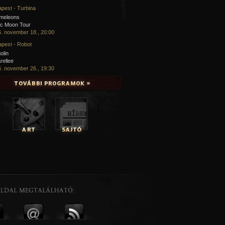
pest - Turbina
meleons
ic Moon Tour
. november 18., 20:00
pest - Robot
olin
rellee
. november 26., 19:30