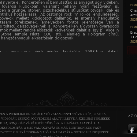
l nyerte el. Koncerteken is bemutatták az anyagot úgy vidéken,
Buda
fővárosi klubokban, valamint néhány nyári fesztiválon is.
en a grunge, stoner, pszichedelikus stílusokat ötvözik, dal- és
Cha
ntrikus hozzáállással. Az ösztönös rock 'n' roll-os lendületesség,
Arct
oove-ok mellett kidolgozott dallamok, és intenzív hangulatok
2026
tására törekszenek, amelyekben fontos jelentősége van a
lis töltetű dalszövegeknek is. Koncertjeiken a gyorsan gyarapodó
Buda
ámok mellett rendre előszedik kedvenceik dalait is, így pl. Alice in
Brag
 Stone Temple Pilots, COC, stb. Jelenleg a Hologram című,
+ Ca
 hangzóanyaguk elkészítésén dolgoznak.
2026
r a nyolcvanas évek végén, konkrétan 1988-ban alakult
.
 tagok: Himer István (Fraser) basszusgitár, Gajda Ferenc (Finca)
Oszkár (ének), Ábrahám Zsolt (Ábry) keyboard, Karácson László
tár. A zenekar névadója Ábry volt, látott valami b-szériás
met aminek ez volt a címe. Így lettünk akkor Variola Vera ami
y orvosi kifejezés: fekete himlőt jelent. Az első koncertre is ’88-
t sor az újszegedi Drogambulancia Fű-Vész Klubjában, ami már
ommal is szűknek bizonyult.
ristin vs Janó
 600 HUF