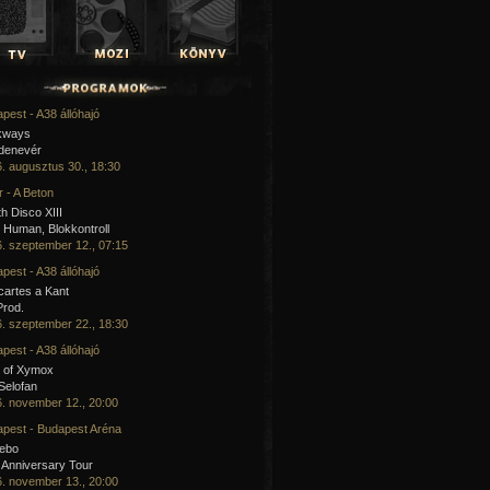
pest - A38 állóhajó
kways
 denevér
. augusztus 30., 18:30
 - A Beton
h Disco XIII
Human, Blokkontroll
. szeptember 12., 07:15
pest - A38 állóhajó
artes a Kant
Prod.
. szeptember 22., 18:30
pest - A38 állóhajó
 of Xymox
 Selofan
. november 12., 20:00
pest - Budapest Aréna
cebo
 Anniversary Tour
. november 13., 20:00