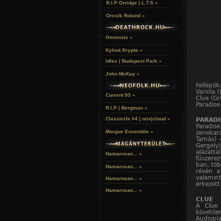
R.I.P Orridge | L.T.S »
Orcsik Roland »
Omniozis »
Kylmä Krypta »
Idles | Budapest Park »
John McKay »
Fellépők
Variola 
Current 93 »
Clue (G
Paradise
R.I.P | Bergman »
ClassicUs #4 | mix|cloud »
PARADI
Paradis
Morgue Ensemble »
zenekar
Tamás) 
Gergely)
alázatt
Hamarosan... »
fűszerez
ban, töb
Hamarosan...
»
révén a
valamin
Hamarosan...
»
érkezett
Hamarosan...
»
CLUE
A Clue 
követően
Audiopl