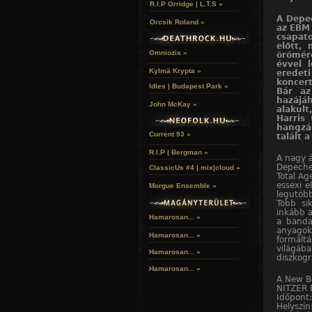
R.I.P Orridge | L.T.S »
A Depec
Orcsik Roland »
az EBM 
csapat
előtt,
Omniozis »
örömér
évvel 
Kylmä Krypta »
eredeti
koncert
Idles | Budapest Park »
Bár az
hazájá
John McKay »
alakul
Harris 
hangzá
Current 93 »
talált 
R.I.P | Bergman »
A nagy á
Depeche
ClassicUs #4 | mix|cloud »
Total A
essexi e
Morgue Ensemble »
legutóbb
Több si
inkább a
Hamarosan... »
a banda
anyagok
Hamarosan...
»
formáltá
világá
Hamarosan...
»
diszkogr
Hamarosan...
»
A New Be
NITZER E
Időpont
Helyszí