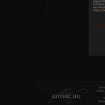
Jegyárak
Elővétel
Faceboo
https:/