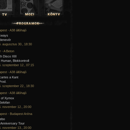
pest - A38 állóhajó
kways
 denevér
. augusztus 30., 18:30
 - A Beton
h Disco XIII
Human, Blokkontroll
. szeptember 12., 07:15
pest - A38 állóhajó
artes a Kant
Prod.
. szeptember 22., 18:30
pest - A38 állóhajó
 of Xymox
 Selofan
. november 12., 20:00
pest - Budapest Aréna
cebo
 Anniversary Tour
. november 13., 20:00