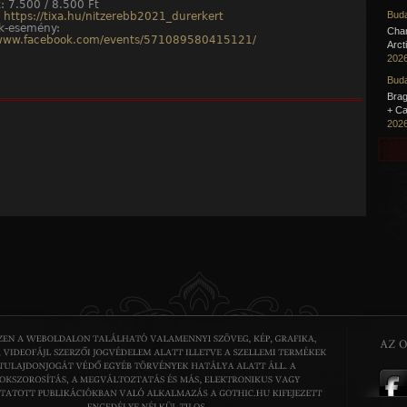
: 7.500 / 8.500 Ft
Buda
:
https://tixa.hu/nitzerebb2021_durerkert
k-esemény:
Cha
/www.facebook.com/events/571089580415121/
Arct
2026
Buda
Brag
+ Ca
2026