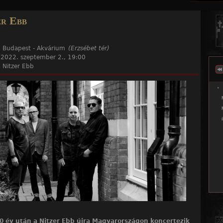
Jump to navigation
er Ebb
:
Budapest - Akvárium
(Erzsébet tér)
:
2022. szeptember 2., 19:00
:
Nitzer Ebb
0 év után a Nitzer Ebb újra Magyarországon koncertezik