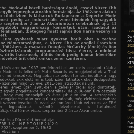
he Mode-dal közeli barátságot ápoló, essexi Nitzer Ebb
egyik legmeghatározóbb formációja. Az 1982-ben alakult
ot több ízben is láthattuk Budapesten a Depeche Mode
 most pedig az indusztriális zene híveinek legnagyobb
e szeptember 2-án az Akváriumban celebrálnak újra 11
legutóbbi magyarországi koncertjük után, ráadásul az
 felállásban. (betegség miatt sajnos Bon Harris vezényli a
Buda
et).
Dar
 EBM gyökerek miatt gyakran kötik őket a techno
elő:
hoz Németországhoz, a Nitzer Ebb az angliai Essexben
2026
t, 1982-ben. A csapatot Douglas McCarthy (ének) és Bon
(szintetizátorok, programozás) hívta életre, a minimál
Győr
s, ütős basszusok, dühös ének pedig hamar követőkre
Deat
a növekvő brit elektronikus zenei színtéren.
XTR 
2026
ttörés azonban 1987-ben érkezett el, amikor is lecsapott rájuk a
 Mode-ot is felfedező Mute Records és megjelentették a That
Buda
ge című lemezüket. Még abban az évben turnéra indultak a nagy
lődökkel, akik előtt mi is több ízben láthattuk őket Budapesten,
Desc
 azonban majd’ 10 éve, 2011-ben játszottak nálunk.
Zaj 
keres lemez után 1995-ben a zenekar tagjai úgy döntöttek,
2026
z egyéb projektjeikre koncentrálnak, de 2006-ban újra összeállt
, hogy megünnepeljék 25 éves jubileumukat. A retrospektív
Buda
 megjelenése után pedig újra gondolták, még elektronikusabbra
Clan
k szerzeményeiket és ezzel, az immáron több évtizedes, az EBM
elő:
ban legendásnak számító felvételeket is tartalmazó
2026
áfiájukkal térnek vissza szeptember 2-án az Akváriumba.
Buda
at és a Dürer Kert bemutatja:
Pla
BB (UK) - N E P T O U R 2 K 2 0
30th
: 2022. szeptember 2. 19:30
n: Akvárium
2026