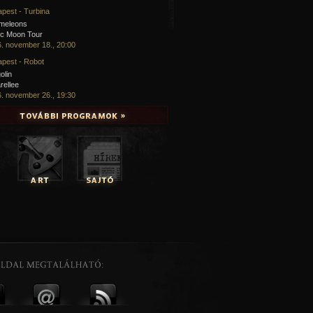
pest - Turbina
meleons
ic Moon Tour
. november 18., 20:00
pest - Robot
olin
rellee
. november 26., 19:30