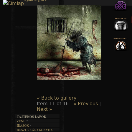
Kylmä Krypta »
Jump to navigation
« Back to gallery
Item 11 of 16
« Previous
|
Next »
TAJTÉKOS LAPOK
ZENE
ÍRÁSOK
EGYÜTTESEK
BOSZORKÁNYKONYHA
IRODALOM
INTERJÚK