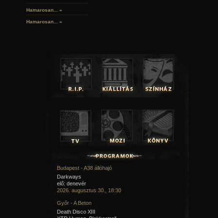
Hamarosan...
»
Hamarosan...
»
Budapest - A38 állóhajó
Darkways
elő: denevér
2026. augusztus 30., 18:30
Győr - A Beton
Death Disco XIII