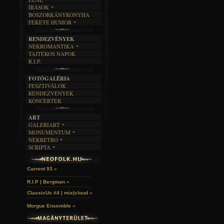
ÍRÁSOK
EGYÜTTESEK
BOSZORKÁNYKONYHA
IRODALOM
INTERJÚK
FEKETE HUMOR
FILM
FORDÍTÁSOK
KÉPES
MŰVÉSZET
DALSZÖVEGEK
RENDEZVÉNYEK
SZÖVEGES
ÍRÁSTÖRTÉNET
NEKROMANTIKA
TAJTÉKOS NAPOK
AKTUÁLIS
R.I.P.
A MÚLT
FOTÓGALÉRIA
FESZTIVÁLOK
RENDEZVÉNYEK
KONCERTEK
ART
GALERIART
MONUMENTUM
ARTGALERI
NEKRETRO
TEMETŐK
KÉPREGÉNYEK
SCRIPTA
SZUBKULT
TEMPLOMOK
LAKÁSKULTS
Idles | Budapest Park »
NOVELLÁK
FEKETE LYUK
VÁRAK
VERSEK
RELIKVIÁK
HELYEK
Current 93 »
HALÁLTÁNC
R.I.P | Bergman »
ClassicUs #4 | mix|cloud »
Morgue Ensemble »