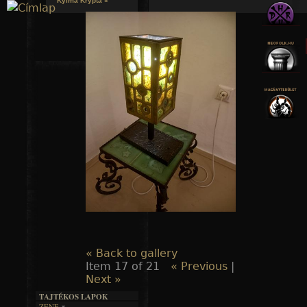
Kylmä Krypta »
Jump to navigation
« Back to gallery
Item 17 of 21
« Previous
|
Next »
TAJTÉKOS LAPOK
ZENE