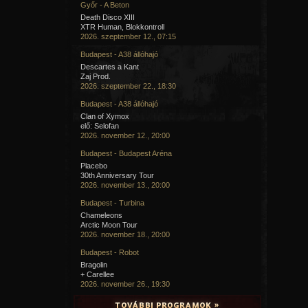
Győr - A Beton
Death Disco XIII
XTR Human, Blokkontroll
2026. szeptember 12., 07:15
Budapest - A38 állóhajó
Descartes a Kant
Zaj Prod.
2026. szeptember 22., 18:30
Budapest - A38 állóhajó
Clan of Xymox
elő: Selofan
2026. november 12., 20:00
Budapest - Budapest Aréna
Placebo
30th Anniversary Tour
2026. november 13., 20:00
Budapest - Turbina
Chameleons
Arctic Moon Tour
2026. november 18., 20:00
Budapest - Robot
Bragolin
+ Carellee
2026. november 26., 19:30