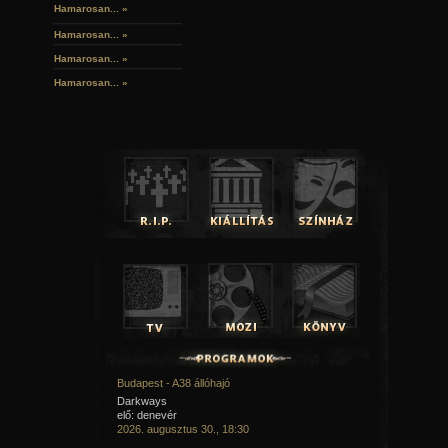
Hamarosan... »
Hamarosan...
»
Hamarosan...
»
Hamarosan...
»
Budapest - A38 állóhajó
Darkways
elő: denevér
2026. augusztus 30., 18:30