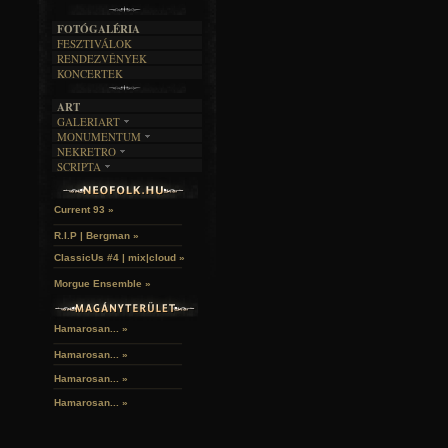
A MÚLT
FOTÓGALÉRIA
FESZTIVÁLOK
RENDEZVÉNYEK
KONCERTEK
ART
GALERIART
MONUMENTUM
ARTGALERI
NEKRETRO
TEMETŐK
KÉPREGÉNYEK
SCRIPTA
SZUBKULT
TEMPLOMOK
LAKÁSKULTS
John McKay »
NOVELLÁK
FEKETE LYUK
VÁRAK
VERSEK
RELIKVIÁK
HELYEK
Current 93 »
HALÁLTÁNC
R.I.P | Bergman »
ClassicUs #4 | mix|cloud »
Morgue Ensemble »
Hamarosan... »
Hamarosan...
»
Hamarosan...
»
Hamarosan...
»