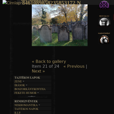
Idles | Budapest Park
8461089858235853172 N
»
Jump to navigation
« Back to gallery
Item 21 of 24
« Previous
|
Next »
TAJTÉKOS LAPOK
ZENE
ÍRÁSOK
EGYÜTTESEK
BOSZORKÁNYKONYHA
IRODALOM
INTERJÚK
FEKETE HUMOR
FILM
FORDÍTÁSOK
KÉPES
MŰVÉSZET
DALSZÖVEGEK
RENDEZVÉNYEK
SZÖVEGES
ÍRÁSTÖRTÉNET
NEKROMANTIKA
TAJTÉKOS NAPOK
AKTUÁLIS
R.I.P.