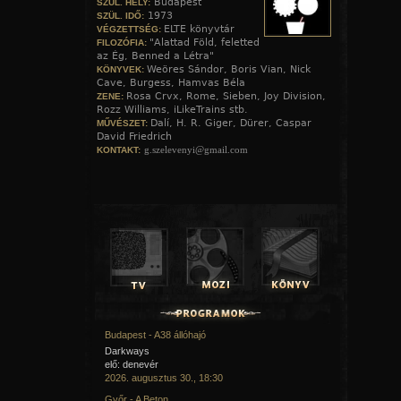
Budapest
SZÜL. HELY:
1973
SZÜL. IDŐ:
ELTE könyvtár
VÉGZETTSÉG:
"Alattad Föld, feletted
FILOZÓFIA:
az Ég, Benned a Létra"
Weöres Sándor, Boris Vian, Nick
KÖNYVEK:
Cave, Burgess, Hamvas Béla
Rosa Crvx, Rome, Sieben, Joy Division,
ZENE:
Rozz Williams, iLikeTrains stb.
Dalí, H. R. Giger, Dürer, Caspar
MŰVÉSZET:
David Friedrich
g.szelevenyi@gmail.com
KONTAKT:
Budapest - A38 állóhajó
Darkways
elő: denevér
2026. augusztus 30., 18:30
Győr - A Beton