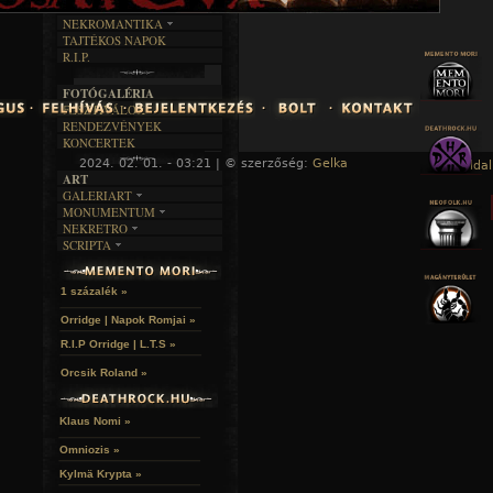
DALSZÖVEGEK
RENDEZVÉNYEK
SZÖVEGES
ÍRÁSTÖRTÉNET
NEKROMANTIKA
TAJTÉKOS NAPOK
AKTUÁLIS
R.I.P.
A MÚLT
FOTÓGALÉRIA
FESZTIVÁLOK
RENDEZVÉNYEK
KONCERTEK
2024. 02. 01. - 03:21 | © szerzőség:
Gelka
« Főoldal
ART
GALERIART
MONUMENTUM
ARTGALERI
NEKRETRO
TEMETŐK
KÉPREGÉNYEK
SCRIPTA
SZUBKULT
TEMPLOMOK
LAKÁSKULTS
NOVELLÁK
FEKETE LYUK
VÁRAK
VERSEK
RELIKVIÁK
HELYEK
1 százalék »
HALÁLTÁNC
Orridge | Napok Romjai »
R.I.P Orridge | L.T.S »
Orcsik Roland »
Klaus Nomi »
Omniozis »
Kylmä Krypta »