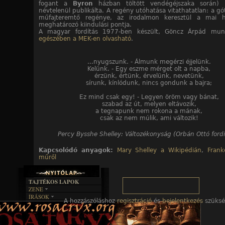
fogant a
Byron
házban töltött vendégéjszaka során)
névtelenül publikálta. A regény utóhatása vitathatatlan: a gó
műfajteremtő regénye, az irodalmon keresztül a mai ho
meghatározó kiindulási pontja.
A magyar fordítás 1977-ben készült, Göncz Árpád mu
egészében a MEK-en olvasható
.
...nyugszunk. - Álmunk megérzi éjjelünk.
Kelünk. - Egy eszme mérget olt a napba,
érzünk, értünk, érvelünk, nevetünk,
sírunk, kínlódunk, nincs gondunk a bajra;
Ez mind csak egy! - Legyen öröm vagy bánat,
szabad az út, melyen eltávozik,
a tegnapunk nem rokona a mának,
csak az nem múlik, ami változik!
Percy Bysshe Shelley: Változékonyság (Orbán Ottó fordí
Kapcsolódó anyagok:
Mary Shelley a Wikipédián
,
Frank
műről
TAJTÉKOS LAPOK
ZENE
ÍRÁSOK
EGYÜTTESEK
A hozzászóláshoz
regisztráció
és
bejelentkezés
szüksé
BOSZORKÁNYKONYHA
IRODALOM
INTERJÚK
FEKETE HUMOR
FILM
FORDÍTÁSOK
KÉPES
MŰVÉSZET