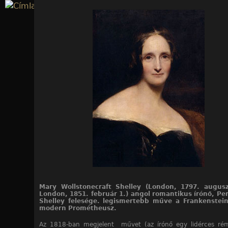
Jump to navigation
Mary Wollstonecraft Shelley (London, 1797. augusz
London, 1851. február 1.) angol romantikus írónő, Pe
Shelley felesége. legismertebb műve a Frankenstei
modern Prométheusz.
Az 1818-ban megjelent művet (az írónő egy lidérces ré