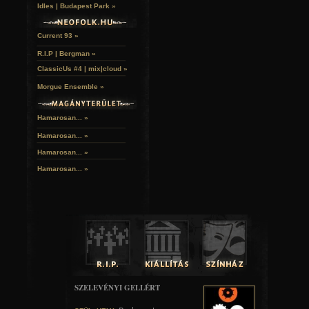
Idles | Budapest Park »
Current 93 »
R.I.P | Bergman »
ClassicUs #4 | mix|cloud »
Morgue Ensemble »
Hamarosan... »
Hamarosan...
»
Hamarosan...
»
Hamarosan...
»
SZELEVÉNYI GELLÉRT