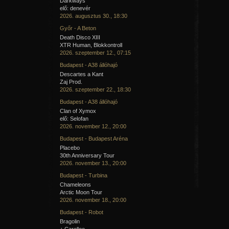
Darkways
elő: denevér
2026. augusztus 30., 18:30
Győr - A Beton
Death Disco XIII
XTR Human, Blokkontroll
2026. szeptember 12., 07:15
Budapest - A38 állóhajó
Descartes a Kant
Zaj Prod.
2026. szeptember 22., 18:30
Budapest - A38 állóhajó
Clan of Xymox
elő: Selofan
2026. november 12., 20:00
Budapest - Budapest Aréna
Placebo
30th Anniversary Tour
2026. november 13., 20:00
Budapest - Turbina
Chameleons
Arctic Moon Tour
2026. november 18., 20:00
Budapest - Robot
Bragolin
+ Carellee