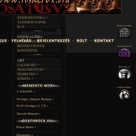
INTERJÚK
FEKETE HUMOR
FILM
FORDÍTÁSOK
KÉPES
MŰVÉSZET
DALSZÖVEGEK
RENDEZVÉNYEK
SZÖVEGES
ÍRÁSTÖRTÉNET
NEKROMANTIKA
TAJTÉKOS NAPOK
AKTUÁLIS
R.I.P.
A MÚLT
FOTÓGALÉRIA
FESZTIVÁLOK
RENDEZVÉNYEK
KONCERTEK
ART
GALERIART
MONUMENTUM
ARTGALERI
NEKRETRO
TEMETŐK
KÉPREGÉNYEK
SCRIPTA
SZUBKULT
TEMPLOMOK
LAKÁSKULTS
NOVELLÁK
FEKETE LYUK
VÁRAK
VERSEK
RELIKVIÁK
HELYEK
1 százalék »
HALÁLTÁNC
Orridge | Napok Romjai »
R.I.P Orridge | L.T.S »
Orcsik Roland »
Klaus Nomi »
Omniozis »