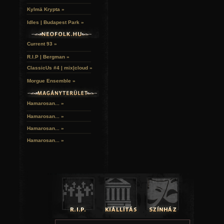
Kylmä Krypta »
Idles | Budapest Park »
Current 93 »
R.I.P | Bergman »
ClassicUs #4 | mix|cloud »
Morgue Ensemble »
Hamarosan... »
Hamarosan...
»
Hamarosan...
»
Hamarosan...
»