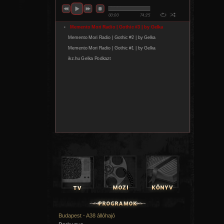
Budapest - A38 állóhajó