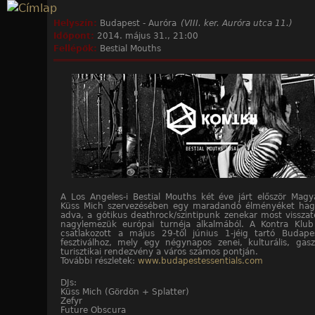
Jump to navigation
Helyszín:
Budapest - Auróra
(VIII. ker. Auróra utca 11.)
Időpont:
2014. május 31., 21:00
Fellépők:
Bestial Mouths
A Los Angeles-i Bestial Mouths két éve járt először Mag
Küss Mich szervezésében egy maradandó élményéket hag
adva, a gótikus deathrock/szintipunk zenekar most vissza
nagylemezük európai turnéja alkalmából. A Kontra Klub
csatlakozott a május 29-től június 1-jéig tartó Budapes
fesztiválhoz, mely egy négynapos zenei, kulturális, gas
turisztikai rendezvény a város számos pontján.
További részletek:
www.budapestessentials.com
DJs:
Küss Mich (Gördön + Splatter)
Zefyr
Future Obscura