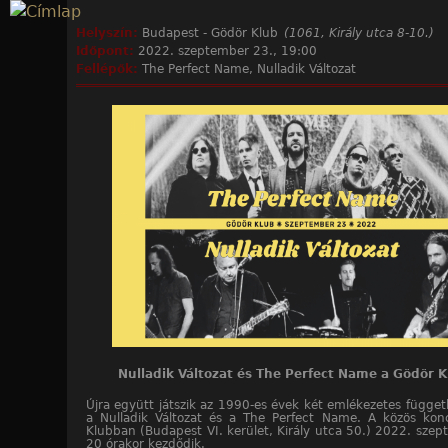
Jump to navigation
Helyszín:
Budapest - Gödör Klub
(1061, Király utca 8-10.)
Időpont:
2022. szeptember 23., 19:00
Fellépők:
The Perfect Name, Nulladik Változat
Nulladik Változat és The Perfect Name a Gödör 
Újra együtt játszik az 1990-es évek két emlékezetes függet
a Nulladik Változat és a The Perfect Name. A közös kon
Klubban (Budapest VI. kerület, Király utca 50.) 2022. sze
20 órakor kezdődik.