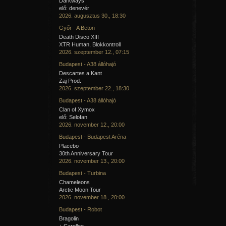
Darkways
elő: denevér
2026. augusztus 30., 18:30
Győr - A Beton
Death Disco XIII
XTR Human, Blokkontroll
2026. szeptember 12., 07:15
Budapest - A38 állóhajó
Descartes a Kant
Zaj Prod.
2026. szeptember 22., 18:30
Budapest - A38 állóhajó
Clan of Xymox
elő: Selofan
2026. november 12., 20:00
Budapest - Budapest Aréna
Placebo
30th Anniversary Tour
2026. november 13., 20:00
Budapest - Turbina
Chameleons
Arctic Moon Tour
2026. november 18., 20:00
Budapest - Robot
Bragolin
+ Carellee