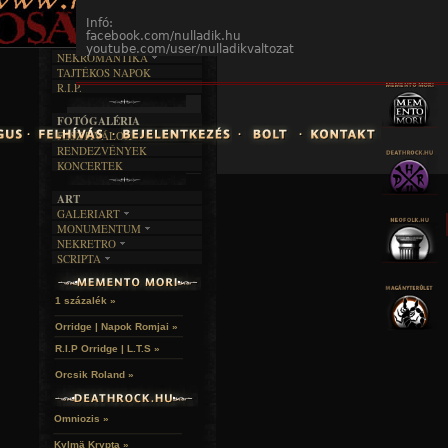
INTERJÚK
FEKETE HUMOR
FILM
FORDÍTÁSOK
Infó:
KÉPES
MŰVÉSZET
DALSZÖVEGEK
facebook.com/nulladik.hu
RENDEZVÉNYEK
SZÖVEGES
youtube.com/user/nulladikvaltozat
ÍRÁSTÖRTÉNET
NEKROMANTIKA
TAJTÉKOS NAPOK
AKTUÁLIS
R.I.P.
A MÚLT
FOTÓGALÉRIA
FESZTIVÁLOK
RENDEZVÉNYEK
KONCERTEK
ART
GALERIART
MONUMENTUM
ARTGALERI
NEKRETRO
TEMETŐK
KÉPREGÉNYEK
SCRIPTA
SZUBKULT
TEMPLOMOK
LAKÁSKULTS
NOVELLÁK
FEKETE LYUK
VÁRAK
VERSEK
RELIKVIÁK
HELYEK
1 százalék »
HALÁLTÁNC
Orridge | Napok Romjai »
R.I.P Orridge | L.T.S »
Orcsik Roland »
Omniozis »
Kylmä Krypta »