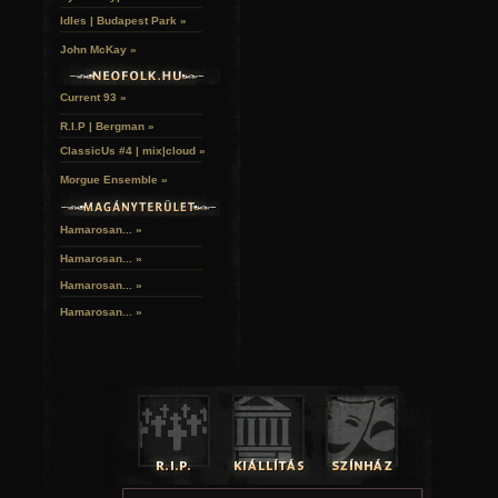
Idles | Budapest Park »
John McKay »
Current 93 »
R.I.P | Bergman »
ClassicUs #4 | mix|cloud »
Morgue Ensemble »
Hamarosan... »
Hamarosan...
»
Hamarosan...
»
Hamarosan...
»