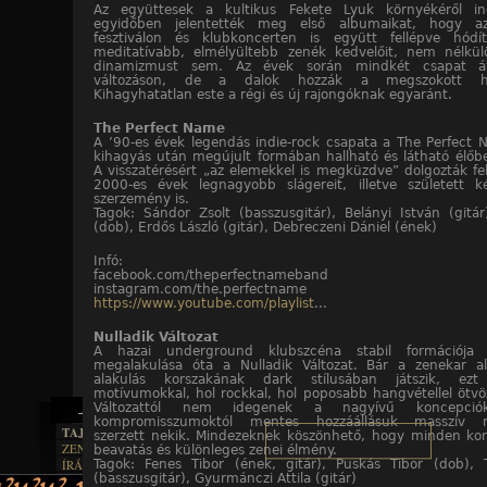
Az együttesek a kultikus Fekete Lyuk környékéről in
egyidőben jelentették meg első albumaikat, hogy a
fesztiválon és klubkoncerten is együtt fellépve hód
meditatívabb, elmélyültebb zenék kedvelőit, nem nélkül
dinamizmust sem. Az évek során mindkét csapat 
változáson, de a dalok hozzák a megszokott han
Kihagyhatatlan este a régi és új rajongóknak egyaránt.
The Perfect Name
A ’90-es évek legendás indie-rock csapata a The Perfect
kihagyás után megújult formában hallható és látható élőb
A visszatérésért „az elemekkel is megküzdve” dolgozták fe
2000-es évek legnagyobb slágereit, illetve született k
szerzemény is.
Tagok: Sándor Zsolt (basszusgitár), Belányi István (gitár)
(dob), Erdős László (gitár), Debreczeni Dániel (ének)
Infó:
facebook.com/theperfectnameband
instagram.com/the.perfectname
https://www.youtube.com/playlist
...
Nulladik Változat
A hazai underground klubszcéna stabil formációja
megalakulása óta a Nulladik Változat. Bár a zenekar a
alakulás korszakának dark stílusában játszik, ezt
motívumokkal, hol rockkal, hol poposabb hangvétellel ötvöz
Változattól nem idegenek a nagyívű koncepc
kompromisszumoktól mentes hozzáállásuk masszív ra
TAJTÉKOS LAPOK
szerzett nekik. Mindezeknek köszönhető, hogy minden kon
ZENE
beavatás és különleges zenei élmény.
ÍRÁSOK
Tagok: Fenes Tibor (ének, gitár), Puskás Tibor (dob), T
EGYÜTTESEK
(basszusgitár), Gyurmánczi Attila (gitár)
BOSZORKÁNYKONYHA
IRODALOM