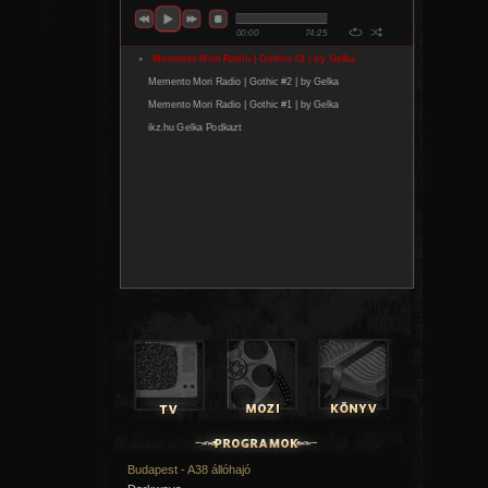
Budapest - A38 állóhajó