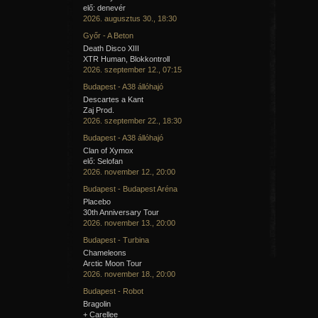
elő: denevér
2026. augusztus 30., 18:30
Győr - A Beton
Death Disco XIII
XTR Human, Blokkontroll
2026. szeptember 12., 07:15
Budapest - A38 állóhajó
Descartes a Kant
Zaj Prod.
2026. szeptember 22., 18:30
Budapest - A38 állóhajó
Clan of Xymox
elő: Selofan
2026. november 12., 20:00
Budapest - Budapest Aréna
Placebo
30th Anniversary Tour
2026. november 13., 20:00
Budapest - Turbina
Chameleons
Arctic Moon Tour
2026. november 18., 20:00
Budapest - Robot
Bragolin
+ Carellee