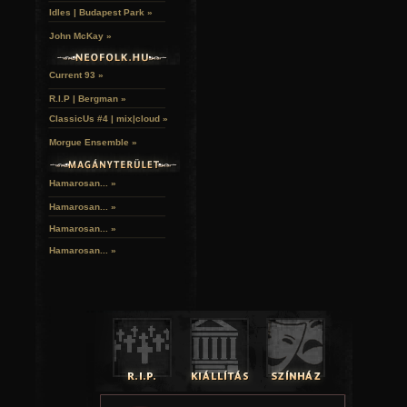
Idles | Budapest Park »
John McKay »
Current 93 »
R.I.P | Bergman »
ClassicUs #4 | mix|cloud »
Morgue Ensemble »
Hamarosan... »
Hamarosan...
»
Hamarosan...
»
Hamarosan...
»