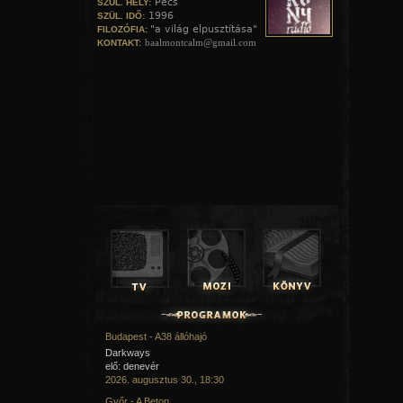
Pécs
SZÜL. HELY:
1996
SZÜL. IDŐ:
"a világ elpusztítása"
FILOZÓFIA:
baalmontcalm@gmail.com
KONTAKT:
Budapest - A38 állóhajó
Darkways
elő: denevér
2026. augusztus 30., 18:30
Győr - A Beton