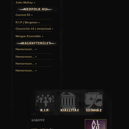
John McKay »
Current 93 »
R.I.P | Bergman »
ClassicUs #4 | mix|cloud »
Morgue Ensemble »
Hamarosan... »
Hamarosan...
»
Hamarosan...
»
Hamarosan...
»
ALKONY