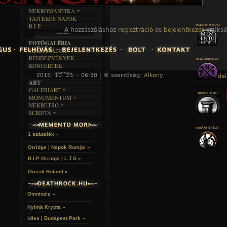
DALSZÖVEGEK
RENDEZVÉNYEK
SZÖVEGES
ÍRÁSTÖRTÉNET
NEKROMANTIKA
TAJTÉKOS NAPOK
AKTUÁLIS
R.I.P.
A MÚLT
A hozzászóláshoz
regisztráció
és
bejelentkezés
szüksé
FOTÓGALÉRIA
FESZTIVÁLOK
RENDEZVÉNYEK
KONCERTEK
2015. 10. 23. - 06:30 | © szerzőség:
Alkony
« Főoldal
ART
GALERIART
MONUMENTUM
ARTGALERI
NEKRETRO
TEMETŐK
KÉPREGÉNYEK
SCRIPTA
SZUBKULT
TEMPLOMOK
LAKÁSKULTS
NOVELLÁK
FEKETE LYUK
VÁRAK
VERSEK
RELIKVIÁK
HELYEK
1 százalék »
HALÁLTÁNC
Orridge | Napok Romjai »
R.I.P Orridge | L.T.S »
Orcsik Roland »
Omniozis »
Kylmä Krypta »
Idles | Budapest Park »