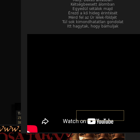
Mély, békés alvásban
Kétségbeesett álomban
Egyedül sétálok majd
Érezd a kő hideg érintését
Mérd fel az Úr lélek-földjét
Túl sok kimondhatatlan gondolat
Itt hagytak, hogy bámuljak
TAJTÉKOS LAPOK
ZENE
ÍRÁSOK
EGYÜTTESEK
BOSZORKÁNYKONYHA
IRODALOM
INTERJÚK
FEKETE HUMOR
FILM
FORDÍTÁSOK
KÉPES
MŰVÉSZET