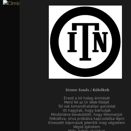
Jump to navigation
Stone Souls / Kőlelkek
Érezd a kő hideg érintését
Mérd fel az Úr lélek-földjét
Túl sok kimondhatatlan gondolat
Itt hagytak, hogy bámuljak
Mindörökre bevésődött, hogy felismerjük
Felkiáltva, sírva próbálva kapcsolatba lépni
Elveszett képmások jelenítik meg végzetem
Végső ígéretem