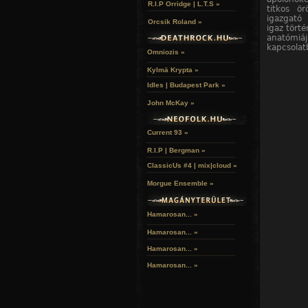
R.I.P Orridge | L.T.S »
titkos ö
igazgató 
Orcsik Roland »
igaz törté
anatómi
kapcsolat
Omniozis »
Kylmä Krypta »
Idles | Budapest Park »
John McKay »
Current 93 »
R.I.P | Bergman »
ClassicUs #4 | mix|cloud »
Morgue Ensemble »
Hamarosan... »
Hamarosan...
»
Hamarosan...
»
Hamarosan...
»