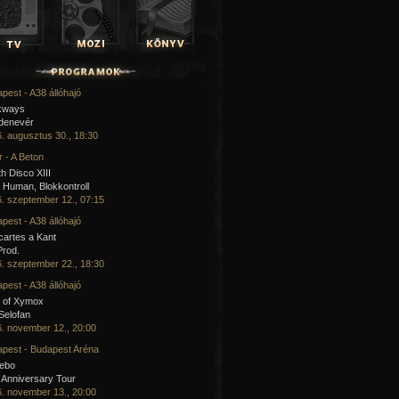
pest - A38 állóhajó
kways
 denevér
. augusztus 30., 18:30
 - A Beton
h Disco XIII
Human, Blokkontroll
. szeptember 12., 07:15
pest - A38 állóhajó
artes a Kant
Prod.
. szeptember 22., 18:30
pest - A38 állóhajó
 of Xymox
 Selofan
. november 12., 20:00
pest - Budapest Aréna
cebo
 Anniversary Tour
. november 13., 20:00