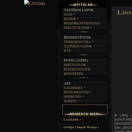
TAJTÉKOS LAPOK
Lány
ZENE
ÍRÁSOK
EGYÜTTESEK
BOSZORKÁNYKONYHA
IRODALOM
INTERJÚK
FEKETE HUMOR
FILM
FORDÍTÁSOK
KÉPES
MŰVÉSZET
DALSZÖVEGEK
RENDEZVÉNYEK
SZÖVEGES
ÍRÁSTÖRTÉNET
NEKROMANTIKA
TAJTÉKOS NAPOK
AKTUÁLIS
R.I.P.
A MÚLT
FOTÓGALÉRIA
FESZTIVÁLOK
RENDEZVÉNYEK
KONCERTEK
ART
GALERIART
MONUMENTUM
ARTGALERI
NEKRETRO
TEMETŐK
KÉPREGÉNYEK
SCRIPTA
SZUBKULT
TEMPLOMOK
LAKÁSKULTS
NOVELLÁK
FEKETE LYUK
VÁRAK
VERSEK
RELIKVIÁK
HELYEK
A Lány a
HALÁLTÁNC
pszichol
1 százalék »
rendezett
ben játsz
Orridge | Napok Romjai »
ápolónők