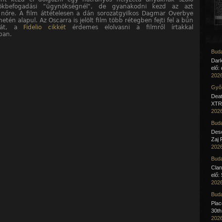
rökbefogadási "ügynökségnél", de gyanakodni kezd az azt
nőre. A film áttételesen a dán sorozatgyilkos Dagmar Overbye
netén alapul. Az Oscarra is jelölt film több rétegben fejti fel a bűn
áját, a
Fidelio cikkét
érdemes elolvasni a filmről írtakkal
ban.
Buda
Dar
elő:
2026
Győr
Deat
XTR 
2026
Buda
Desc
Zaj 
2026
Buda
Clan
elő:
2026
Buda
Pla
30th
2026