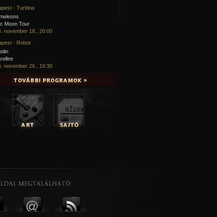
pest - Turbina
meleons
ic Moon Tour
. november 18., 20:00
pest - Robot
olin
rellee
. november 26., 19:30