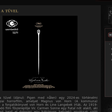
Jump to navigation
 a tűvel
 tűvel (dánul: Pigen med nålen) egy 2024-es történelmi
ógiai horrorfilm, amelyet Magnus von Horn (A kommuna)
, a forgatókönyvet von Horn és Line Langebek írták. Az 1919-
ódó film főszereplője Vic Carmen Sonne egy fiatal nőt alakít, aki
ént kezd el dolgozni egy hátrányos helyzetű anyáknak szóló