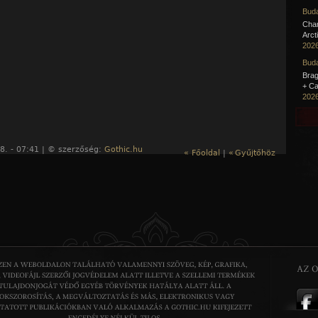
Buda
Cha
Arct
2026
Buda
Brag
+ Ca
2026
8. - 07:41 | © szerzőség:
Gothic.hu
« Főoldal
|
«
Gyűjtőhöz