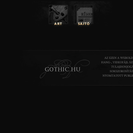
illetve okkult szerzők, mint Thomas Karlsson és Peter Car
néhány kortárs író is akit szeretek, Clive Barker példáu
relaxálni.
Gothic.hu/Edeneye
: - Foglalkozol társadalmi/p
problémákkal a dalaidban? Mit gondolsz a világ 
válságáról? Pesszimista vagy optimista vagy 
kapcsolatban?
Ashley Dayour
: - Néha foglalkozom ezekkel, van egy rég
aminek Waste a címe, és ez nagyon politikus egy bizonyo
soha nem írtam olyan számot, amelyben megmo
embereknek, hogy mit csináljanak, kire szavazzanak, 
ilyesmi. Nem vagyunk politikus zenekar. A Damned Nation 
az új albumról van egyfajta politikai színezete, de ez is inkább
szól. Optimista vagy pesszimista vagyok-e a világ
kapcsolatban? Nos, mióta az USA-nak fekete elnöke lett
optimistább vagyok, de majd az idő eldönti ez jogos-e. Nehéz
vagyunk manapság, de majdnem biztos vagyok benne, h
nagy változás lesz a következő, mondjuk 20-30 évben. H
változások jók vagyok rosszak lesznek, ki vagyok én, hogy
mondani? Továbbá itt van ez a sok találgatás 2012-vel ka
vajon jó lesz majd a csillagok állása? Úgy értem, hogy a din
sem éltek örökké, és a világ még mindig változik, és válto
velünk vagy nélkülünk….Vajon az univerzumnak szüksége va
fajra? Úgy gondolom, nekünk van szükségünk az univerzum
addig, amíg nem felejtjük el, hogy van remény. Úgy vél
remek pozícióban vagyunk ahhoz, hogy meglássuk mi fog 
emberiséggel… akár szeretnénk ezt látni, akár nem.