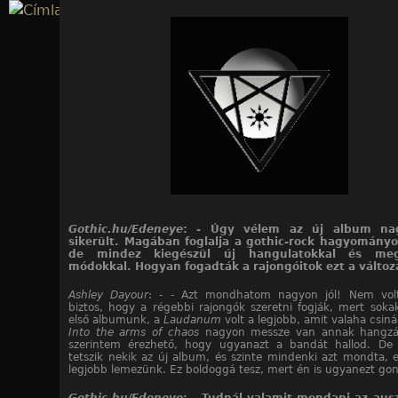
Jump to navigation
Gothic.hu/Edeneye
: - Úgy vélem az új album na
sikerült. Magában foglalja a gothic-rock hagyományo
de mindez kiegészül új hangulatokkal és megk
módokkal. Hogyan fogadták a rajongóitok ezt a változ
Ashley Dayour
: - - Azt mondhatom nagyon jól! Nem vo
biztos, hogy a régebbi rajongók szeretni fogják, mert sokak
első albumunk, a
Laudanum
volt a legjobb, amit valaha csiná
Into the arms of chaos
nagyon messze van annak hangzás
szerintem érezhető, hogy ugyanazt a bandát hallod. De 
tetszik nekik az új album, és szinte mindenki azt mondta, e
legjobb lemezünk. Ez boldoggá tesz, mert én is ugyanezt go