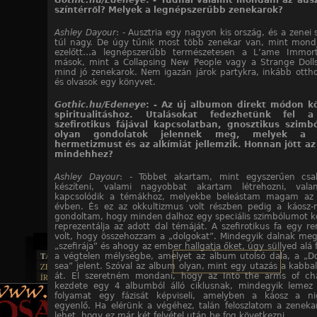
Gothic.hu/Edeneye
: - Tudnál valamit mondani az ausz
színtérről? Melyek a legnépszerűbb zenekarok?
Ashley Dayour
: - Ausztria egy nagyon kis ország, és a zenei
túl nagy. De úgy tűnik most több zenekar van, mint mond
ezelőtt…a legnépszerűbb természetesen a L’ame Immorte
mások, mint a Collapsing New People vagy a Strange Doll
mind jó zenekarok. Nem igazán járok partykra, inkább ott
és olvasok egy könyvet.
Gothic.hu/Edeneye
: - Az új albumon direkt módon kö
spiritualitáshoz. Utalásokat fedezhetünk fel 
szefirotikus fájával kapcsolatban, gnosztikus szim
olyan gondolatok jelennek meg, melyek a k
hermetizmust és az alkímiát jellemzik. Honnan jött az 
mindehhez?
Ashley Dayour
: - Többet akartam, mint egyszerűen csa
készíteni, valami nagyobbat akartam létrehozni, vala
kapcsolódik a témákhoz, melyekbe beleástam magam az 
évben. És ez az okkultizmus volt részben pedig a káosz-
gondoltam, hogy minden dalhoz egy speciális szimbólumot k
reprezentálja az adott dal témáját. A szefirotikus fa egy r
volt, hogy összehozzam a „dolgokat”. Mindegyik dalnak meg
„szefirája” és ahogy az ember hallgatja őket, úgy süllyed alá
TAJTÉKOS LAPOK
a végtelen mélységbe, amelyet az album utolsó dala, a „
ZENE
sea” jelent. Szóval az album olyan, mint egy utazás a kabbal
át. El szeretném mondani, hogy az Into the arms of ch
ÍRÁSOK
EGYÜTTESEK
kezdete egy 4 albumból álló ciklusnak, mindegyik lemez 
BOSZORKÁNYKONYHA
IRODALOM
INTERJÚK
folyamat egy fázisát képviseli, amelyben a káosz a ni
FEKETE HUMOR
FILM
FORDÍTÁSOK
egyenlő. Ha elérünk a végéhez, talán feloszlatom a zenekar
KÉPES
MŰVÉSZET
lehet, hogy ez már két felvétel után be fog következni.