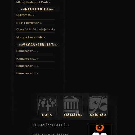
Idles | Budapest Park »
Current 93 »
R.I.P | Bergman »
ClassicUs #4 | mix|cloud »
Morgue Ensemble »
Hamarosan... »
Hamarosan...
»
Hamarosan...
»
Hamarosan...
»
SZELEVÉNYI GELLÉRT