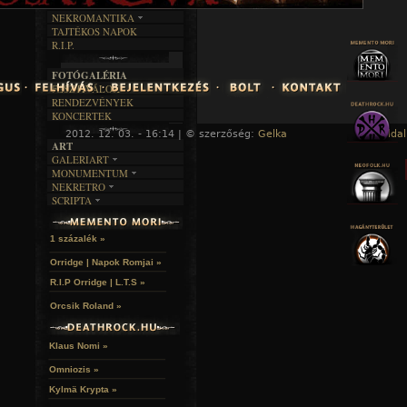
RENDEZVÉNYEK
SZÖVEGES
ÍRÁSTÖRTÉNET
NEKROMANTIKA
TAJTÉKOS NAPOK
AKTUÁLIS
R.I.P.
A MÚLT
FOTÓGALÉRIA
FESZTIVÁLOK
RENDEZVÉNYEK
KONCERTEK
2012. 12. 03. - 16:14 | © szerzőség:
Gelka
« Főoldal
ART
GALERIART
MONUMENTUM
ARTGALERI
NEKRETRO
TEMETŐK
KÉPREGÉNYEK
SCRIPTA
SZUBKULT
TEMPLOMOK
LAKÁSKULTS
NOVELLÁK
FEKETE LYUK
VÁRAK
VERSEK
RELIKVIÁK
HELYEK
1 százalék »
HALÁLTÁNC
Orridge | Napok Romjai »
R.I.P Orridge | L.T.S »
Orcsik Roland »
Klaus Nomi »
Omniozis »
Kylmä Krypta »