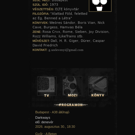
Budapest
SZÜL. HELY:
1973
SZÜL. IDŐ:
ELTE könyvtár
VÉGZETTSÉG:
"Alattad Föld, feletted
FILOZÓFIA:
az Ég, Benned a Létra"
Weöres Sándor, Boris Vian, Nick
KÖNYVEK:
Cave, Burgess, Hamvas Béla
Rosa Crvx, Rome, Sieben, Joy Division,
ZENE:
Rozz Williams, iLikeTrains stb.
Dalí, H. R. Giger, Dürer, Caspar
MŰVÉSZET:
David Friedrich
g.szelevenyi@gmail.com
KONTAKT:
Budapest - A38 állóhajó
Darkways
elő: denevér
2026. augusztus 30., 18:30
Győr - A Beton