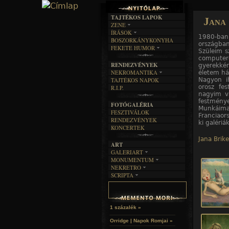
TAJTÉKOS LAPOK
Jana
ZENE
10
10
10
10
10
10
10
10
10
10
/10. kép
/1. kép
/2. kép
/3. kép
/4. kép
/5. kép
/6. kép
/7. kép
/8. kép
/9. kép
ÍRÁSOK
EGYÜTTESEK
1980-ban
BOSZORKÁNYKONYHA
IRODALOM
INTERJÚK
országban
FEKETE HUMOR
FILM
Szüleim s
FORDÍTÁSOK
KÉPES
compute
MŰVÉSZET
DALSZÖVEGEK
RENDEZVÉNYEK
gyerekké
SZÖVEGES
ÍRÁSTÖRTÉNET
NEKROMANTIKA
életem hát
Nagyon ih
TAJTÉKOS NAPOK
AKTUÁLIS
orosz fes
R.I.P.
A MÚLT
nagyim va
festménye
FOTÓGALÉRIA
Munkáimat
FESZTIVÁLOK
Franciaors
RENDEZVÉNYEK
ki galériá
KONCERTEK
Jana Brike
ART
GALERIART
MONUMENTUM
ARTGALERI
NEKRETRO
TEMETŐK
KÉPREGÉNYEK
SCRIPTA
SZUBKULT
TEMPLOMOK
LAKÁSKULTS
NOVELLÁK
FEKETE LYUK
VÁRAK
VERSEK
RELIKVIÁK
HELYEK
HALÁLTÁNC
1 százalék »
Orridge | Napok Romjai »