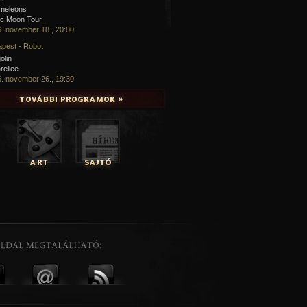
meleons
ic Moon Tour
. november 18., 20:00
pest - Robot
olin
rellee
. november 26., 19:30