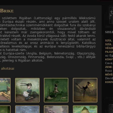
Jump to navigation
 Brike
 születtem Rigában (Lettország) egy pármilliós lélekszámú
 Európa északi részén, ami anno szovjet uralom alatt állt.
zámítástechnikai üzemmérnökként dolgoztak fura ősi szobányi
reken dolgoztak, miközben én visszavonult ábrándozó
SZEL
nt kerestem már zsengekoromtól, hogy mivel töltsem az
ralévő részét. Az óvoda körül világossá vált: festő akarok lenni.
letett voltam a mesekönyvek ilusztrációi által, valamint az
SZÜL.
tőrealizmus és az orosz animáció is lenyűgözött. Katolikus
SZÜL.
llásos levelezőlapjai, és az európai reneszánsz biblia-tárgyú
VÉGZ
i is hatottak rám.
FILOZ
 Európa-szerte (Anglia, Belgium, Németország, Olaszország,
az Ég
zág, Oroszország, Finnország, Belorusszia, Svájc , stb.) állítják
KÖNY
k, jelenleg is Rigában alkotok.
Cave
ZENE
 alkotásai
Rozz 
MŰVÉ
David
KONTA