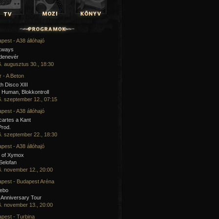
pest - A38 állóhajó
kways
 denevér
. augusztus 30., 18:30
 - A Beton
h Disco XIII
Human, Blokkontroll
. szeptember 12., 07:15
pest - A38 állóhajó
artes a Kant
Prod.
. szeptember 22., 18:30
pest - A38 állóhajó
 of Xymox
 Selofan
. november 12., 20:00
pest - Budapest Aréna
cebo
 Anniversary Tour
. november 13., 20:00
pest - Turbina