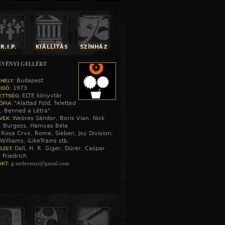
EVÉNYI GELLÉRT
Budapest
 HELY:
1973
 IDŐ:
ELTE könyvtár
ETTSÉG:
"Alattad Föld, feletted
ÓFIA:
, Benned a Létra"
Weöres Sándor, Boris Vian, Nick
VEK:
, Burgess, Hamvas Béla
Rosa Crvx, Rome, Sieben, Joy Division,
:
Williams, iLikeTrains stb.
Dalí, H. R. Giger, Dürer, Caspar
SZET:
 Friedrich
g.szelevenyi@gmail.com
KT: