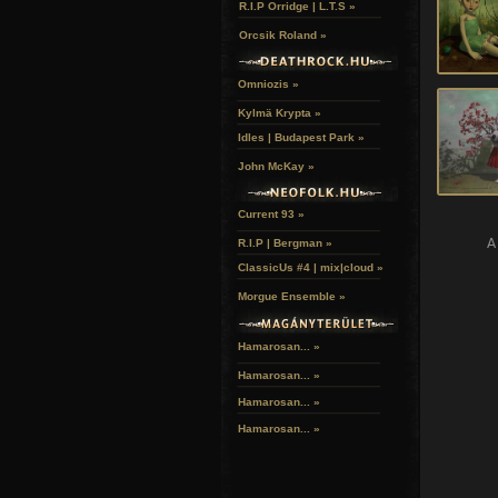
R.I.P Orridge | L.T.S »
Orcsik Roland »
Omniozis »
Kylmä Krypta »
Idles | Budapest Park »
John McKay »
Current 93 »
A
R.I.P | Bergman »
ClassicUs #4 | mix|cloud »
Morgue Ensemble »
Hamarosan... »
Hamarosan...
»
Hamarosan...
»
Hamarosan...
»