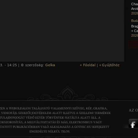
Cha
Arct
2026
Buda
Brag
+ Ca
2026
3. - 14:25 | © szerzőség:
Gelka
« Főoldal
|
«
Gyűjtőhöz