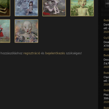
Buda
Dar
elő:
2026
Győr
Deat
XTR 
2026
 hozzászóláshoz
regisztráció
és
bejelentkezés
szükséges!
Buda
Desc
Zaj 
2026
Buda
Clan
elő:
2026
Buda
Pla
30th
2026
Buda