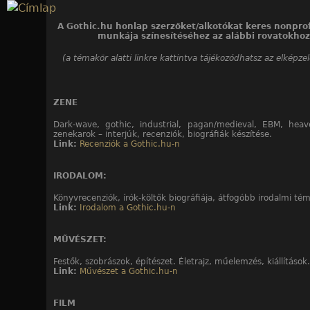
Jump to navigation
A Gothic.hu honlap szerzőket/alkotókat keres nonprof
munkája színesítéséhez az alábbi rovatokhoz
(a témakör alatti linkre kattintva tájékozódhatsz az elképze
ZENE
Dark-wave, gothic, industrial, pagan/medieval, EBM, heav
zenekarok – interjúk, recenziók, biográfiák készítése.
Link:
Recenziók a Gothic.hu-n
IRODALOM:
Könyvrecenziók, írók-költők biográfiája, átfogóbb irodalmi té
Link:
Irodalom a Gothic.hu-n
MŰVÉSZET:
Festők, szobrászok, építészet. Életrajz, műelemzés, kiállítások.
Link:
Művészet a Gothic.hu-n
FILM