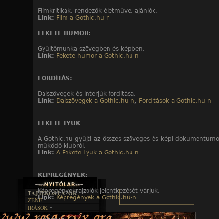
Filmkritikák, rendezők életműve, ajánlók.
Link:
Film a Gothic.hu-n
FEKETE HUMOR:
Gyűjtőmunka szövegben és képben.
Link:
Fekete humor a Gothic.hu-n
FORDÍTÁS:
Dalszövegek és interjúk fordítása.
Link:
Dalszövegek a Gothic.hu-n
,
Fordítások a Gothic.hu-n
FEKETE LYUK
A Gothic.hu gyűjti az összes szöveges és képi dokumentumo
működő klubról.
Link:
A Fekete Lyuk a Gothic.hu-n
KÉPREGÉNYEK:
Képregényekrajzolók jelentkezését várjuk.
TAJTÉKOS LAPOK
Link:
Képregények a Gothic.hu-n
ZENE
ÍRÁSOK
EGYÜTTESEK
BOSZORKÁNYKONYHA
IRODALOM
INTERJÚK