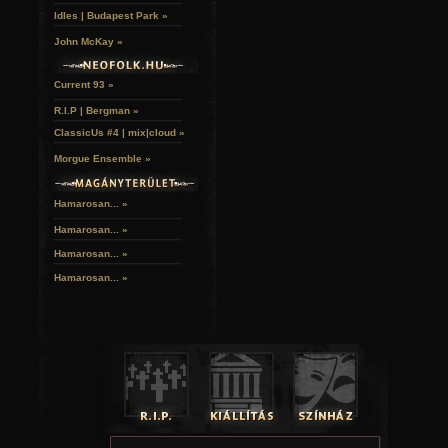
Ha a fenti témák valamelyikéhez kedvet és tehetsé
Idles | Budapest Park »
vedd fel a kapcsolatot a Gothic.hu szerkesztőivel
menüpont). A részleteket személyes levelez
John McKay »
megbeszéljük.
Current 93 »
R.I.P | Bergman »
ClassicUs #4 | mix|cloud »
Morgue Ensemble »
Hamarosan... »
Hamarosan...
»
Hamarosan...
»
Hamarosan...
»