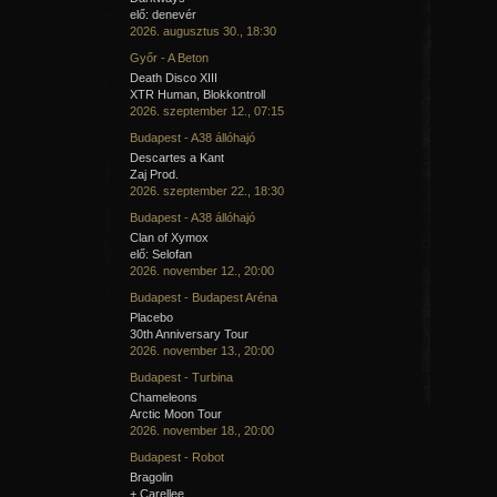
elő: denevér
2026. augusztus 30., 18:30
Győr - A Beton
Death Disco XIII
XTR Human, Blokkontroll
2026. szeptember 12., 07:15
Budapest - A38 állóhajó
Descartes a Kant
Zaj Prod.
2026. szeptember 22., 18:30
Budapest - A38 állóhajó
Clan of Xymox
elő: Selofan
2026. november 12., 20:00
Budapest - Budapest Aréna
Placebo
30th Anniversary Tour
2026. november 13., 20:00
Budapest - Turbina
Chameleons
Arctic Moon Tour
2026. november 18., 20:00
Budapest - Robot
Bragolin
+ Carellee