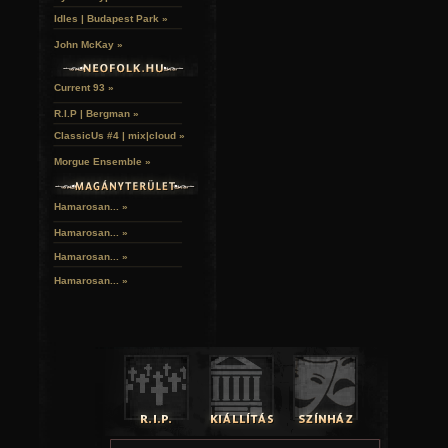
Idles | Budapest Park »
John McKay »
Current 93 »
R.I.P | Bergman »
ClassicUs #4 | mix|cloud »
Morgue Ensemble »
Hamarosan... »
Hamarosan...
»
Hamarosan...
»
Hamarosan...
»