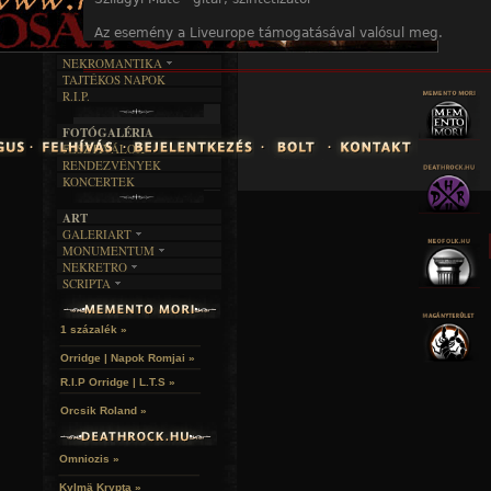
INTERJÚK
FEKETE HUMOR
FILM
FORDÍTÁSOK
KÉPES
Az esemény a Liveurope támogatásával valósul meg.
MŰVÉSZET
DALSZÖVEGEK
RENDEZVÉNYEK
SZÖVEGES
ÍRÁSTÖRTÉNET
NEKROMANTIKA
TAJTÉKOS NAPOK
AKTUÁLIS
R.I.P.
A MÚLT
FOTÓGALÉRIA
FESZTIVÁLOK
RENDEZVÉNYEK
KONCERTEK
ART
GALERIART
MONUMENTUM
ARTGALERI
NEKRETRO
TEMETŐK
KÉPREGÉNYEK
SCRIPTA
SZUBKULT
TEMPLOMOK
LAKÁSKULTS
NOVELLÁK
FEKETE LYUK
VÁRAK
VERSEK
RELIKVIÁK
HELYEK
1 százalék »
HALÁLTÁNC
Orridge | Napok Romjai »
R.I.P Orridge | L.T.S »
Orcsik Roland »
Omniozis »
Kylmä Krypta »