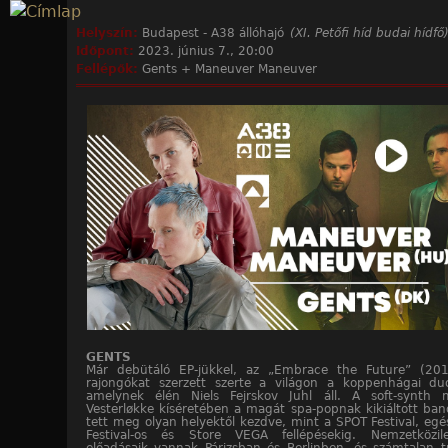
Jump to navigation
Helyszín:
Budapest - A38 állóhajó
(XI. Petőfi híd budai hídfő
Időpont:
2023. június 7., 20:00
Fellépők:
Gents + Maneuver Maneuver
GENTS
Már debütáló EP-jükkel, az „Embrace the Future” (20
rajongókat szerzett szerte a világon a koppenhágai d
amelynek élén Niels Fejrskov Juhl áll. A soft-synth 
Vesterløkke kíséretében a magát spa-popnak kikiáltott ba
tett meg olyan helyektől kezdve, mint a SPOT Festival, egé
Festival-os és Store VEGA fellépésekig. Nemzetközil