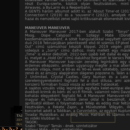
előadásaik vannak Párizsban és Berlinben, és számtalan 
részt Európa-szerte, köztük olyan fesztiválokon, min
Airwaves, a By:Larm és a Reeperbahn.
A GENTS három albumot adott ki, az 'About Time'-ot (201
Connection'-t (2019) és a 'souvenir'-t (2022), amelyek 
hazai és nemzetközi zenei sajtó kritikusainak elismerését kiv
MANEUVER MANEUVER
A Maneuver Maneuver 2017-ben alakult Szabó “Tonyo”
Moog, Dope Calypso) és Szilágyi Máté (Dorot
kezdeményezéseként. A sötét hangulatokkal vegyített szint
duó 2018 februárjában jelentkezett első öt számos EP-jével
Out” című számukhoz készült klippel. 2019 végén jöt
videójuk a „Sorry” című dalhoz, mely mellett egy mási
„Time” is ekkor debütált. 2022-ben újabb két dallal és egy k
ki, melyet a „Hold On” című dalukhoz forgatott le Varsics Pét
A Maneuver Maneuver kapcsán zeneileg leginkább egy o
érdemes elképzelni, amiben ugyanúgy megfér a mai altern
előadók világa, mint a 80-as és 90-es évek sötétebb, szinte
zenéi és az amúgy alapjáraton slágeres popzene is. Talán a
2 Unlimited, Crystal Castles, Gary Numan és a Late 
szerelemgyerekeként fogható fel a duó stílusa, ami azé
korszerű formában hozzá vissza az említett hatásokat.
A sajátos vizuális világ leginkább egyfajta kelet-európai él
évekbeli krimik és kém- és sci-fi filmek, valamint némi Davi
behatás elegyeként fogható fel. A Maneuver Maneuver-rő
magyar és néhány külföldi zenei oldal is beszámolt.
áprilisától élőben is folyamatosan fellép és eddig már feltű
Fesztiválon, a Fekete Zajon, a Művészetek Völgyén, il
koncertet adott a Toldiban, a Corvintetőn, az egykori Kuplu
Tivadar Mulatóban, az Analog Music Hall-ban és számos m
TAJTÉKOS LAPOK
és vidéki klubban is.
ZENE
TAGOK:
ÍRÁSOK
EGYÜTTESEK
Szabó “Tonyo” Tamás - ének, szintetizátor
BOSZORKÁNYKONYHA
IRODALOM
Szilágyi Máté - gitár, szintetizátor