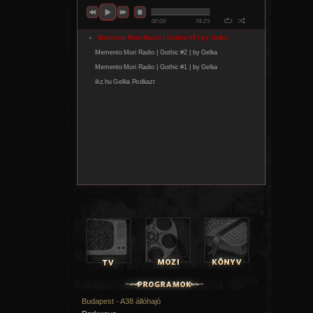
Budapest - A38 állóhajó