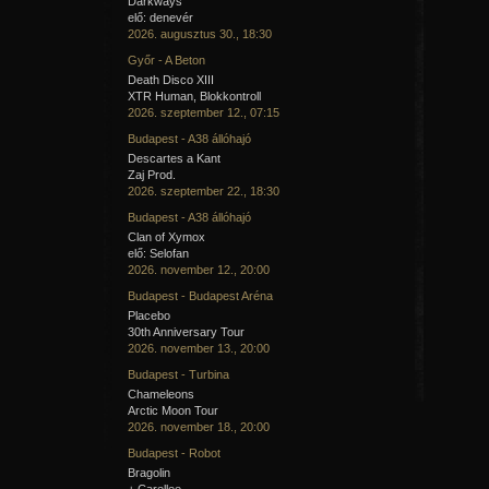
Darkways
elő: denevér
2026. augusztus 30., 18:30
Győr - A Beton
Death Disco XIII
XTR Human, Blokkontroll
2026. szeptember 12., 07:15
Budapest - A38 állóhajó
Descartes a Kant
Zaj Prod.
2026. szeptember 22., 18:30
Budapest - A38 állóhajó
Clan of Xymox
elő: Selofan
2026. november 12., 20:00
Budapest - Budapest Aréna
Placebo
30th Anniversary Tour
2026. november 13., 20:00
Budapest - Turbina
Chameleons
Arctic Moon Tour
2026. november 18., 20:00
Budapest - Robot
Bragolin
+ Carellee