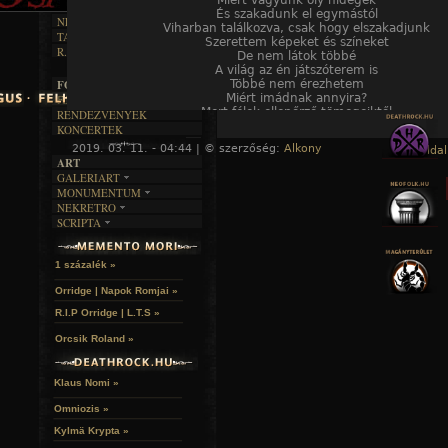
DALSZÖVEGEK
Miért vagyunk oly hidegek
RENDEZVÉNYEK
SZÖVEGES
És szakadunk el egymástól
ÍRÁSTÖRTÉNET
NEKROMANTIKA
Viharban találkozva, csak hogy elszakadjunk
TAJTÉKOS NAPOK
AKTUÁLIS
Szerettem képeket és színeket
R.I.P.
De nem látok többé
A MÚLT
A világ az én játszóterem is
Többé nem érezhetem
FOTÓGALÉRIA
Miért imádnak annyira?
FESZTIVÁLOK
Mert félek ellenőrző tömegeiktől
RENDEZVÉNYEK
Itt jönnek
KONCERTEK
2019. 03. 11. - 04:44 | © szerzőség:
Alkony
« Főoldal
ART
GALERIART
MONUMENTUM
ARTGALERI
NEKRETRO
TEMETŐK
KÉPREGÉNYEK
SCRIPTA
SZUBKULT
TEMPLOMOK
LAKÁSKULTS
NOVELLÁK
FEKETE LYUK
VÁRAK
VERSEK
RELIKVIÁK
HELYEK
1 százalék »
HALÁLTÁNC
Orridge | Napok Romjai »
R.I.P Orridge | L.T.S »
Orcsik Roland »
Klaus Nomi »
Omniozis »
Kylmä Krypta »