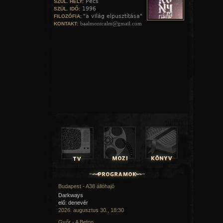
Pécs
SZÜL. HELY:
1996
SZÜL. IDŐ:
"a világ elpusztítása"
FILOZÓFIA:
baalmontcalm@gmail.com
KONTAKT:
Budapest - A38 állóhajó
Darkways
elő: denevér
2026. augusztus 30., 18:30
Győr - A Beton