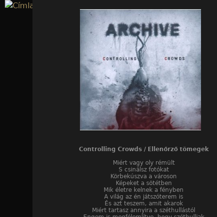
Jump to navigation
Controlling Crowds / Ellenőrző tömegek
Miért vagy oly rémült
S csinálsz fotókat
Körbekúszva a városon
Képeket a sötétben
Mik életre kelnek a fényben
A világ az én játszóterem is
És azt teszem, amit akarok
Miért tartasz annyira a széthullástól