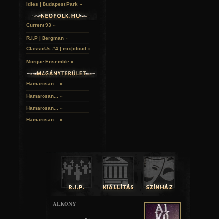
Idles | Budapest Park »
A hozzászóláshoz
regisztráció
és
bejelentkezés
szüksé
Current 93 »
R.I.P | Bergman »
ClassicUs #4 | mix|cloud »
Morgue Ensemble »
Hamarosan... »
Hamarosan...
»
Hamarosan...
»
Hamarosan...
»
ALKONY