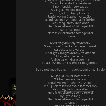
Engem is megfélemlítve, hogy széthulljak
Maradj kereszteddel térdelve
S ne mondd, hogy tudod
A világ az én játszóterem is
S megtagadom, hogy kövessem
Repülj velem átzuhanva az éjen
Repülj velem kizuhanva a látótérből
Találj meg, tarts karjaidban
Mert félek ellenőrző tömegeiktől
Nyugtass meg
Mert félek ellenőrző tömegeiktől
Itt jönnek
Miért vagyunk oly zavarosak
S rejtünk el tükröket és képernyőket
Körbekúszva a városon
A tárgyak megzavarnak, vakítanak
Elragadják békémet
A világ az én királyságom is
És azt érzem, amit szeretek magamban
Szívemet megölve nem tudok szembenézni vele
A világ az én játszóterem is
Többé nem érezhetem
Repülj velem átzuhanva az éjen
TAJTÉKOS LAPOK
Repülj velem kizuhanva a látómezőből
ZENE
Találj meg, tarts karjaidban
ÍRÁSOK
Mert félek ellenőrző tömegeiktől
EGYÜTTESEK
BOSZORKÁNYKONYHA
Nyugtass meg
IRODALOM
INTERJÚK
Mert félek ellenőrző tömegeiktől
FEKETE HUMOR
FILM
FORDÍTÁSOK
Itt jönnek
KÉPES
MŰVÉSZET