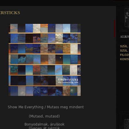
Jump to navigation
rsticks
ALK
SZÜL.
SZÜL.
FILOZ
KONTA
Show Me Everything / Mutass meg mindent
(Mutasd, mutasd)
Bonyodalmak, árulások
Üvegen át nézzük