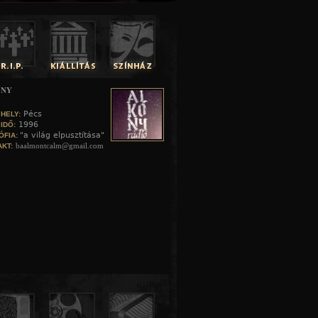
ONY
Pécs
 HELY:
1996
 IDŐ:
"a világ elpusztítása"
ÓFIA:
baalmontcalm@gmail.com
KT: