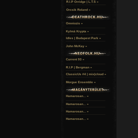
R.I.P Orridge | L.T.S »
Orcsik Roland »
Omniozis »
Kylmä Krypta »
Idles | Budapest Park »
John McKay »
Current 93 »
R.I.P | Bergman »
ClassicUs #4 | mix|cloud »
Morgue Ensemble »
Hamarosan... »
Hamarosan...
»
Hamarosan...
»
Hamarosan...
»