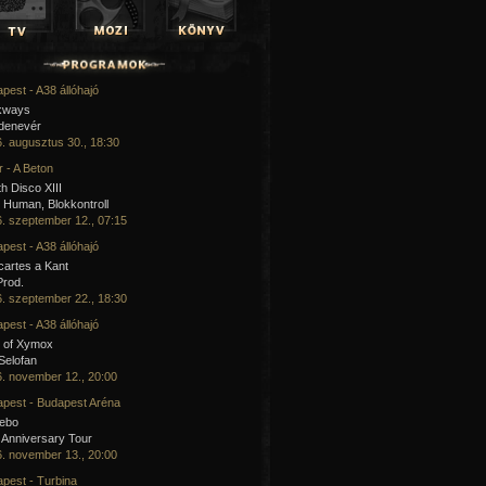
pest - A38 állóhajó
kways
 denevér
. augusztus 30., 18:30
 - A Beton
h Disco XIII
Human, Blokkontroll
. szeptember 12., 07:15
pest - A38 állóhajó
artes a Kant
Prod.
. szeptember 22., 18:30
pest - A38 állóhajó
 of Xymox
 Selofan
. november 12., 20:00
pest - Budapest Aréna
cebo
 Anniversary Tour
. november 13., 20:00
pest - Turbina