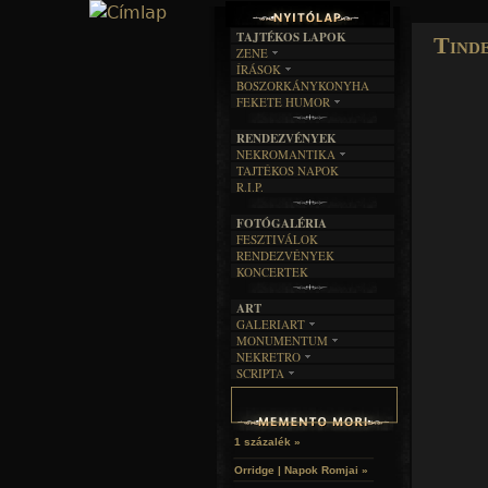
TAJTÉKOS LAPOK
Tinde
ZENE
ÍRÁSOK
EGYÜTTESEK
BOSZORKÁNYKONYHA
IRODALOM
INTERJÚK
FEKETE HUMOR
FILM
FORDÍTÁSOK
KÉPES
MŰVÉSZET
DALSZÖVEGEK
RENDEZVÉNYEK
SZÖVEGES
ÍRÁSTÖRTÉNET
NEKROMANTIKA
TAJTÉKOS NAPOK
AKTUÁLIS
R.I.P.
A MÚLT
FOTÓGALÉRIA
FESZTIVÁLOK
RENDEZVÉNYEK
KONCERTEK
ART
GALERIART
MONUMENTUM
ARTGALERI
NEKRETRO
TEMETŐK
KÉPREGÉNYEK
SCRIPTA
SZUBKULT
TEMPLOMOK
LAKÁSKULTS
NOVELLÁK
FEKETE LYUK
VÁRAK
VERSEK
RELIKVIÁK
HELYEK
HALÁLTÁNC
1 százalék »
Orridge | Napok Romjai »