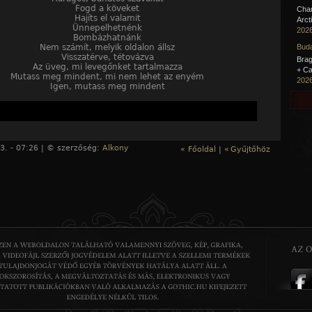
Fogd a köveket
Cha
Hajíts el valamit
Arct
Ünnepelhetnénk
2026
Bombázhatnánk
Nem számít, melyik oldalon állsz
Buda
Visszatérve, tétovázva
Brag
Az üveg, mi levegőnket tartalmazza
+ Ca
Mutass meg mindent, mi nem lehet az enyém
2026
Igen, mutass meg mindent
3. - 07:26 | © szerzőség:
Alkony
« Főoldal
|
«
Gyűjtőhöz