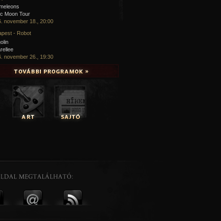
meleons
ic Moon Tour
. november 18., 20:00
pest - Robot
olin
rellee
. november 26., 19:30