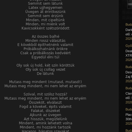
Semmit sem látunk
Latex ujjhegyemen
Üvegen át érintkezünk
Semmit sem érzünk
Minden, mit cipeltünk
Minden, mi miénk volt
Buda
Kavicsokként szétszóródott
Dar
elő:
Az összes balhé
2026
Minden rossz választás
E kövekből építhetnénk valamit
Győr
Próbálkozhatnánk örökre
Deat
Csak a próbálkozás kedvéért
XTR 
Egyedül élni túl
2026
Oly sok új hold, két szín köröttük
Buda
Oly sok új csillag vezet
Desc
De látunk
Zaj 
2026
Mutass meg mindent (mutasd, mutasd!)
Mutass meg mindent, mi nem lehet az enyém
Buda
Clan
Szóval, mit szólsz hozzá?
elő:
Mutass meg mindent, mi nem lehet az enyém
Összeköt, elválaszt
2026
Fogd a köveket, építs valamit
Buda
Falakat, díszeket
Ajkunk az üvegen
Pla
Azt hisszük, megízlelünk
30th
Mindent, amink lehetett volna
2026
Mindent, mi hozzánk tartozik
Buda
Haragos, bánatos szavakat