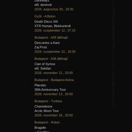
Darkways
elő: denevér
2026. augusztus 30., 18:30
Győr - A Beton
Death Disco XIII
XTR Human, Blokkontroll
2026. szeptember 12., 07:15
Budapest - A38 állóhajó
Descartes a Kant
Zaj Prod.
2026. szeptember 22., 18:30
Budapest - A38 állóhajó
Clan of Xymox
elő: Selofan
2026. november 12., 20:00
Budapest - Budapest Aréna
Placebo
30th Anniversary Tour
2026. november 13., 20:00
Budapest - Turbina
Chameleons
Arctic Moon Tour
2026. november 18., 20:00
Budapest - Robot
Bragolin
+ Carellee