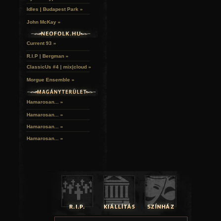
Idles | Budapest Park »
John McKay »
Current 93 »
R.I.P | Bergman »
ClassicUs #4 | mix|cloud »
Morgue Ensemble »
Hamarosan... »
Hamarosan...
»
Hamarosan...
»
Hamarosan...
»