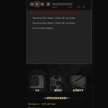
Budapest - A38 állóhajó