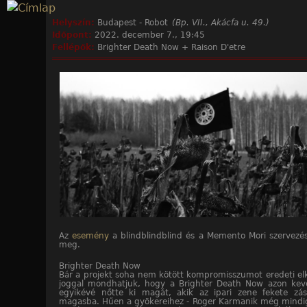
Jump to navigation
Helyszín:
Budapest - Robot
(Bp. VII., Akácfa u. 49.)
Időpont:
2022. december 7., 19:45
Fellépők:
Brighter Death Now + Raison D'etre
Az
esemény
a blindblindblind és a Memento Mori szervezé
meg.
Brighter Death Now
Bár a projekt soha nem kötött kompromisszumot eredeti elk
joggal mondhatjuk, hogy a Brighter Death Now azon kev
egyikévé nőtte ki magát, akik az ipari zene fekete zász
magasba. Hűen a gyökereihez - Roger Karmanik még mindig