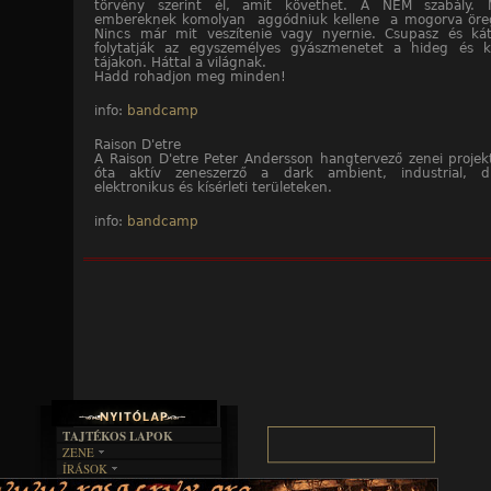
törvény szerint él, amit követhet. A NEM szabály. 
embereknek komolyan aggódniuk kellene a mogorva öreg n
Nincs már mit veszítenie vagy nyernie. Csupasz és kát
folytatják az egyszemélyes gyászmenetet a hideg és ki
tájakon. Háttal a világnak.
Hadd rohadjon meg minden!
info:
bandcamp
Raison D'etre
A Raison D'etre Peter Andersson hangtervező zenei projek
óta aktív zeneszerző a dark ambient, industrial, dr
elektronikus és kísérleti területeken.
info:
bandcamp
TAJTÉKOS LAPOK
ZENE
ÍRÁSOK
EGYÜTTESEK
BOSZORKÁNYKONYHA
IRODALOM