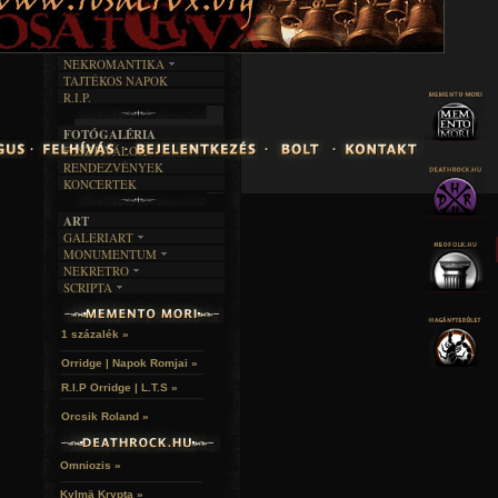
INTERJÚK
FEKETE HUMOR
FILM
FORDÍTÁSOK
KÉPES
MŰVÉSZET
DALSZÖVEGEK
RENDEZVÉNYEK
SZÖVEGES
ÍRÁSTÖRTÉNET
NEKROMANTIKA
TAJTÉKOS NAPOK
AKTUÁLIS
R.I.P.
A MÚLT
FOTÓGALÉRIA
FESZTIVÁLOK
RENDEZVÉNYEK
KONCERTEK
ART
GALERIART
MONUMENTUM
ARTGALERI
NEKRETRO
TEMETŐK
KÉPREGÉNYEK
SCRIPTA
SZUBKULT
TEMPLOMOK
LAKÁSKULTS
NOVELLÁK
FEKETE LYUK
VÁRAK
VERSEK
RELIKVIÁK
HELYEK
1 százalék »
HALÁLTÁNC
Orridge | Napok Romjai »
R.I.P Orridge | L.T.S »
Orcsik Roland »
Omniozis »
Kylmä Krypta »