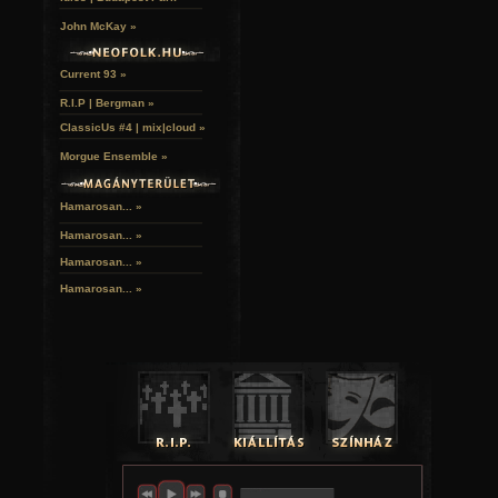
John McKay »
Current 93 »
R.I.P | Bergman »
ClassicUs #4 | mix|cloud »
Morgue Ensemble »
Hamarosan... »
Hamarosan...
»
Hamarosan...
»
Hamarosan...
»