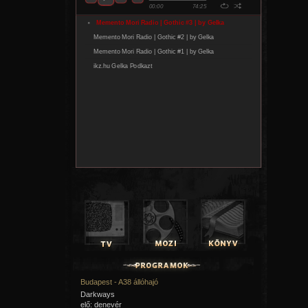
Budapest - A38 állóhajó
Darkways
elő: denevér