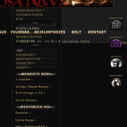
KÉPES
MŰVÉSZET
DALSZÖVEGEK
RENDEZVÉNYEK
SZÖVEGES
ÍRÁSTÖRTÉNET
NEKROMANTIKA
TAJTÉKOS NAPOK
AKTUÁLIS
R.I.P.
A MÚLT
FOTÓGALÉRIA
FESZTIVÁLOK
RENDEZVÉNYEK
KONCERTEK
2014. 06. 13. - 01:42 | © szerzőség:
Gelka
« Főoldal
ART
GALERIART
MONUMENTUM
ARTGALERI
NEKRETRO
TEMETŐK
KÉPREGÉNYEK
SCRIPTA
SZUBKULT
TEMPLOMOK
LAKÁSKULTS
NOVELLÁK
FEKETE LYUK
VÁRAK
VERSEK
RELIKVIÁK
HELYEK
1 százalék »
HALÁLTÁNC
Orridge | Napok Romjai »
R.I.P Orridge | L.T.S »
Orcsik Roland »
Omniozis »
Kylmä Krypta »
Idles | Budapest Park »