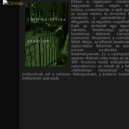
Ebben a regényben minden
Jump to navigation
negyvenes évek végén örök
kislány, a nevelőszülei, a saját gy
az összes rokona és ismerőse: k
mindenki a szeretethiányt
elfogadott, az egyetlen megélhet
Ezek az emberek egy lepusz
vakolatú, főzelékszagú gang
küzdelmes életüket, karnyú
nyomortól, fényévekre a normál
léttől. Mégis, az elfojtott érzelme
olykor-olykor feltörnek, és ez
pontok sorsfordító pil
eredményeznek. Ez a nyomasztó
egyben átlátszó világ maga az a
Tóth Krisztina kiváló arányérzé
naturalizmust, az iróniát és a f
„hétköznapi katarzissal" ti
múltunknak ezt a nehezen feldolgozható, a kollektív tudat
befolyásoló szakaszát.