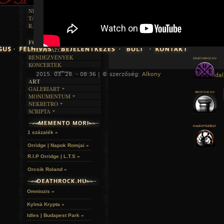
DALSZÖVEGEK
RENDEZVÉNYEK
SZÖVEGES
ÍRÁSTÖRTÉNET
NEKROMANTIKA
TAJTÉKOS NAPOK
AKTUÁLIS
R.I.P.
A MÚLT
FOTÓGALÉRIA
FESZTIVÁLOK
RENDEZVÉNYEK
KONCERTEK
2015. 03. 28. - 08:36 | © szerzőség:
Alkony
« Főoldal
ART
A hozzászóláshoz
regisztráció
és
bejelentkezés
szüksé
GALERIART
MONUMENTUM
ARTGALERI
NEKRETRO
TEMETŐK
KÉPREGÉNYEK
SCRIPTA
SZUBKULT
TEMPLOMOK
LAKÁSKULTS
NOVELLÁK
FEKETE LYUK
VÁRAK
VERSEK
RELIKVIÁK
HELYEK
1 százalék »
HALÁLTÁNC
Orridge | Napok Romjai »
R.I.P Orridge | L.T.S »
Orcsik Roland »
Omniozis »
Kylmä Krypta »
Idles | Budapest Park »