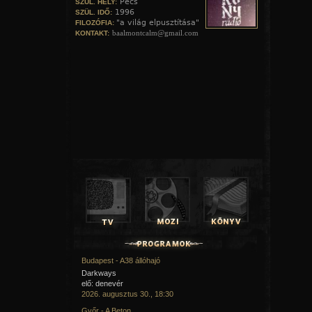
Pécs
SZÜL. HELY:
1996
SZÜL. IDŐ:
"a világ elpusztítása"
FILOZÓFIA:
baalmontcalm@gmail.com
KONTAKT:
Budapest - A38 állóhajó
Darkways
elő: denevér
2026. augusztus 30., 18:30
Győr - A Beton