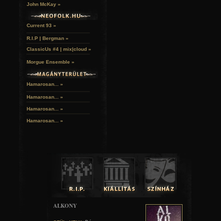
John McKay »
Current 93 »
R.I.P | Bergman »
ClassicUs #4 | mix|cloud »
Morgue Ensemble »
Hamarosan... »
Hamarosan...
»
Hamarosan...
»
Hamarosan...
»
ALKONY