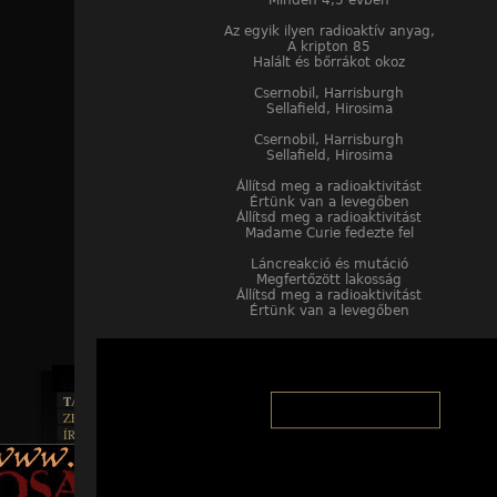
Minden 4,5 évben
Az egyik ilyen radioaktív anyag,
A kripton 85
Halált és bőrrákot okoz
Csernobil, Harrisburgh
Sellafield, Hirosima
Csernobil, Harrisburgh
Sellafield, Hirosima
Állítsd meg a radioaktivitást
Értünk van a levegőben
Állítsd meg a radioaktivitást
Madame Curie fedezte fel
Láncreakció és mutáció
Megfertőzött lakosság
Állítsd meg a radioaktivitást
Értünk van a levegőben
TAJTÉKOS LAPOK
ZENE
ÍRÁSOK
EGYÜTTESEK
BOSZORKÁNYKONYHA
IRODALOM
INTERJÚK
FEKETE HUMOR
FILM
FORDÍTÁSOK
KÉPES
MŰVÉSZET