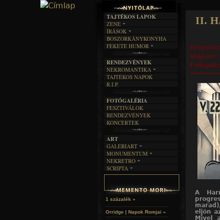
TAJTÉKOS LAPOK
II. H
ZENE
ÍRÁSOK
EGYÜTTESEK
BOSZORKÁNYKONYHA
IRODALOM
INTERJÚK
FEKETE HUMOR
Helyszín
FILM
FORDÍTÁSOK
KÉPES
Időpont
MŰVÉSZET
DALSZÖVEGEK
RENDEZVÉNYEK
SZÖVEGES
Fellépők
ÍRÁSTÖRTÉNET
NEKROMANTIKA
TAJTÉKOS NAPOK
AKTUÁLIS
R.I.P.
A MÚLT
FOTÓGALÉRIA
FESZTIVÁLOK
RENDEZVÉNYEK
KONCERTEK
ART
GALERIART
MONUMENTUM
ARTGALERI
NEKRETRO
TEMETŐK
KÉPREGÉNYEK
SCRIPTA
SZUBKULT
TEMPLOMOK
LAKÁSKULTS
NOVELLÁK
FEKETE LYUK
VÁRAK
VERSEK
RELIKVIÁK
HELYEK
A Har
HALÁLTÁNC
progres
1 százalék »
marad),
eljön 
Orridge | Napok Romjai »
Mivel 