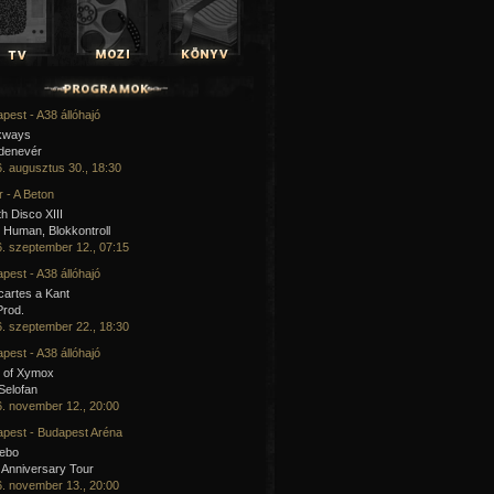
pest - A38 állóhajó
kways
 denevér
. augusztus 30., 18:30
 - A Beton
h Disco XIII
Human, Blokkontroll
. szeptember 12., 07:15
pest - A38 állóhajó
artes a Kant
Prod.
. szeptember 22., 18:30
pest - A38 állóhajó
 of Xymox
 Selofan
. november 12., 20:00
pest - Budapest Aréna
cebo
 Anniversary Tour
. november 13., 20:00