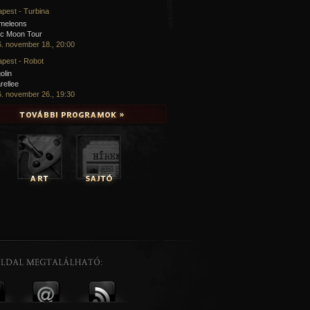
pest - Turbina
meleons
ic Moon Tour
. november 18., 20:00
pest - Robot
olin
rellee
. november 26., 19:30