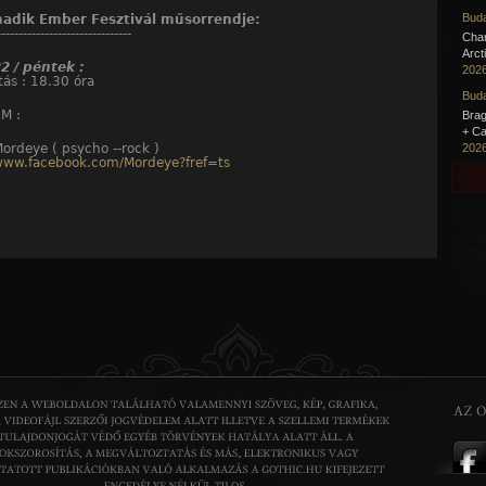
Buda
madik Ember Fesztivál műsorrendje:
-------------------------------
Cha
Arct
2 / péntek :
2026
ás : 18.30 óra
Buda
M :
Brag
+ Ca
ordeye ( psycho --rock )
2026
/www.facebook.com/Mordeye?fref=ts
ntrópia Architektúra ( Experimental, Industrial )
www.facebook.com/entropia.architektura?fref=ts
Nadja / Kanada ( Doom, drone, experimental - rock )
/www.facebook.com/LuvNadja?fref=ts
derTANZ (Experimental - rock )
/www.facebook.com/dertanz?fref=ts
Band In The Pit ( Psychedelic )
/www.facebook.com/pages/Band-In-The-Pit/125878387618009?
ÉR :
Bass - o - Matic ( Experimental )
/www.facebook.com/bassomatic1976?fref=ts
xYou / Szerbia ( Noise jazz- rock )