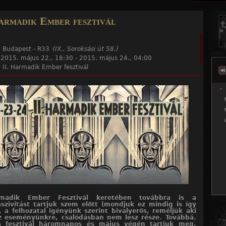
Jump to navigation
armadik Ember fesztivál
:
Budapest - R33
(IX., Soroksási út 58.)
:
2015. május 22., 18:30
-
2015. május 24., 04:00
:
II. Harmadik Ember fesztivál
madik Ember Fesztivál keretében továbbra is a
szivitást tartjuk szem előtt (mondjuk ez mindig is így
 a felhozatal igényünk szerint bivalyerős, reméljük aki
az eseményünkre, csalódásban nem lesz része. Továbbá.
a fesztivál háromnapos és május végén tartjuk meg,