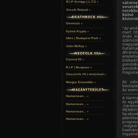
R.I.P Orridge | L.T.S »
sátoro
veszte
Orcsik Roland »
terekb
külső 
kisterm
Omniozis »
"Az embe
Kylmä Krypta »
mert tit
óriási 
Idles | Budapest Park »
száműz
megszab
John McKay »
hatalma
ábrándoz
eredeti
Current 93 »
közbeik
gondolk
R.I.P | Bergman »
gondol
magukat"
ClassicUs #4 | mix|cloud »
Az udva
Morgue Ensemble »
beutazás
Az esemé
------------
Hamarosan... »
A Harmad
és egyéb
Hamarosan...
»
,három
MENNYIS
Hamarosan...
»
facebo
jelentk
Hamarosan...
»
progres
,megkér
kiadván
Ingyene