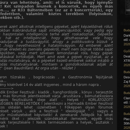
zásra van lehetőség, amit: el is várunk, hogy igénybe
k! Két színpadon lesznek a koncertek, és egyéb más
en..., az R33 Báltermében (ez az ő koncertterük), egy
fedettben, valamint köztes terekben (folyósokon,
ekben stb.).
rek azért alkotnak intelligens gépeket, azért képzelődnek róluk
okban kiábrándultak saját intelligenciájukból, vagy pedig egy
Buda
és haszontalan intelligencia terhe alatt roskadoznak. Gépekbe
Dar
ik hát az intelligenciát, hogy játszhassanak vele hogy
elő:
aduljanak a tudásvágytól, ahogy a politikusokra bízzuk a
2026
t ,hogy nevethessünk a hatalomvágyon. Az emberek azért
nak eredeti és zseniális gépekről, mert nem bíznak többé saját
Győr
ségükben, vagy mert szívesen lemondanak róla, hogy gépek
Deat
tatásával birtokolják. Mert amit ezek a gépek nyújtanak, az a
odás mutatványa, és a gépeket kezelő emberek sokkal inkább a
XTR 
kodás mutatványának, mintsem a gondolkodásnak adják át
2026
 (Jean Baudrillard: Az orgia után - részlet )
Buda
ron tűzrakás , bográcsozás , a Gasztronómia Tejútjának
Desc
a...
Zaj 
ny kísérővel 14 év alatt ingyenes , mind a három napra .
2026
---------->
ik Ember Fesztivál : kiadók , hanghordózók , könyv : terjesztőit
Buda
 más fórumok jelentkezését várja ,árusításra , bemutatkozásra
Clan
napos fesztiválunk ideje alatt . Helyek : KORLÁTOZOTT
elő:
ÉGBEN BÉRELHETŐEK ! Jelentkezni a Harmadik Ember Fesztivál
2026
okos oldalán lehet :üzenetben ! Főképpen olyan fórumok
ezéseit várjuk , akik a fesztivál " ideológiáját " , vagyis a
Buda
szív művészeteket képviselik! A zenekarok ,fellépők ha lehet
nénk őket : jelezzék szándékaikat :lemezeik, egyéb más
Pla
yaik terjesztésére ! Nekik természetesen a helyek, asztalok :
30th
sek !
2026