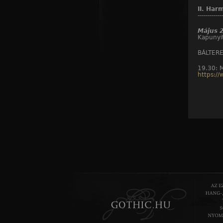
II. Har
------------
Május 2
Kapunyit
BÁLTERE
19.30: M
https:/
21.00 :E
https://
22.00 : 
https:/
24.00 : 
https:/
01.00 : 
https:/
fref=ts
SZABADT
19.00 : 
https:/
19.40: E