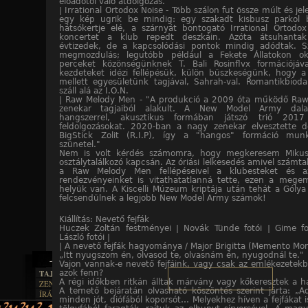
előadótól való átdolgozás.
| Irrational Ortodox Noise - Több szálon fut össze múlt és jel
egy kép ugrik be mindig: egy szakadt kisbusz parkol
hátsókertje elé, a szárnyát bontogató Irrational Ortodo
koncertet a klub repedt deszkáin. Azóta átsuhantak
évtizedek, de a kapcsolódási pontok mindig adódtak. 
megmozdulás; legutóbb például a Fekete Állatokon ok
perceket közönségünknek T. Bali Rosinflvx formációjáva
kezdeteket idézi fellépésük, külön büszkeségünk, hogy a
mellett egyesületünk tagjával, Sahrah-val. Romantikbioda
száll alá az I.O.N.
| Raw Melody Men - "A produkció a 2009 óta működő Ra
zenekar tagjaiból alakult. A New Model Army dala
hangszerrel, akusztikus formában játszó trió 2017
feldolgozásokat. 2020-ban a nagy zenekar elvesztette 
BigStick Zolit (R.I.P), így a "hangos" formáció munk
szünetel."
Nem is volt kérdés számomra, hogy megkeresem Mikus
osztálytalálkozó kapcsán. Az óriási lelkesedés amivel számta
a Raw Melody Men fellépéseivel a klubesteket és az
rendezvényeinket is vitathatatlanná tette, ezen a megem
helyük van. A Kiscelli Múzeum kriptája után tehát a Gólya
felcsendülnek a legjobb New Model Army számok!
Kiállítás: Nevető fejfák
Huczek Zoltán festményei | Novák Tünde fotói | Gime fo
László fotói |
| A nevető fejfák hagyománya / Major Brigitta (Memento Mor
„Itt nyugszom én, olvasod te, olvasnám én, nyugodnál te."
Vajon vannak-e nevető fejfáink, vagy csak az emlékezete
TAJTÉKOS LAPOK
azok fenn?
A régi időkben ritkán álltak márvány vagy kőkeresztek a hal
ZENE
A temető bejáratán olvasható köszöntés szerint járta: „A
ÍRÁSOK
EGYÜTTESEK
minden jót, diófából koporsót… Melyekhez híven a fejfákat is
BOSZORKÁNYKONYHA
IRODALOM