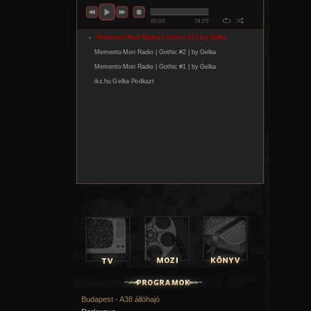
évtized árnyéka" ragyogja be ezt az estét!
2000 körül Csepelre költözött a Patkánylyukból a Ne
sokaknak emlékezetes évtizedet teremtve, már ami az
peremlét minden gyönyörét illeti földrajzilag és lélektanila
eltelt, és már nem kötelező a romlott sört inni, nem bontjá
félfástul, ha nem fér be a banda hangfala. Ritkább a ketrec
előtti parkban, szelidült a kor, puhult az underground.
tucatnyian, akik örömmel és nosztalgiával gondolnak vis
időkre, nekik (is) szól a hívás: gyertek el ezen az estén
régiekkel, hallgassuk az ottani nótákat, elevenítsük f
emlékeket!
Az estén csoportos kiállítás és vásár látogatható, fellépn
zárásként "Voodooafter".
Budapest - A38 állóhajó