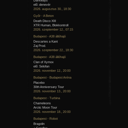
Darkways
elő: denevér
2026. augusztus 30., 18:30
Győr - A Beton
Death Disco XIII
XTR Human, Blokkontroll
2026. szeptember 12., 07:15
Budapest - A38 állóhajó
Descartes a Kant
Zaj Prod.
2026. szeptember 22., 18:30
Budapest - A38 állóhajó
Clan of Xymox
elő: Selofan
2026. november 12., 20:00
Budapest - Budapest Aréna
Placebo
30th Anniversary Tour
2026. november 13., 20:00
Budapest - Turbina
Chameleons
Arctic Moon Tour
2026. november 18., 20:00
Budapest - Robot
Bragolin
+ Carellee