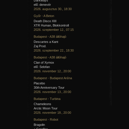
Darkways
elő: denevér
2026. augusztus 30., 18:30
Győr - A Beton
Death Disco XIII
XTR Human, Blokkontroll
2026. szeptember 12., 07:15
Budapest - A38 állóhajó
Descartes a Kant
Zaj Prod.
2026. szeptember 22., 18:30
Budapest - A38 állóhajó
Clan of Xymox
elő: Selofan
2026. november 12., 20:00
Budapest - Budapest Aréna
Placebo
30th Anniversary Tour
2026. november 13., 20:00
Budapest - Turbina
Chameleons
Arctic Moon Tour
2026. november 18., 20:00
Budapest - Robot
Bragolin
+ Carellee