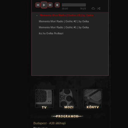
Budapest - A38 állóhajó