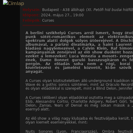
Jump to navigation
Helyszín:
Budapest - A38 állóhajó
(XI. Petőfi híd budai hídfő
Időpont:
2024. május 27., 19:00
Fellépők:
Curses
A berlini székhelyű Curses arról ismert, hogy ötvö
punk sötét-romantikus elemeit az elektronikus
spektrum alatti dolgok súlyos ütőerejével. A Disch
albumával, a párizsi divatmárka, a Saint Laurent
kiadású nagylemezével, a Calvin Klein, Raf Simon
kampányainak zenéjével az élő show duóként hozz
ezeket a lemezeket: Luca Venezia a mosott- zenget
ének, Dame Bonnet guruló basszusgitáron és f
pergőn. Az előadás soha nem a régi, korai 
kísérletezést és jamelést közvetít, ki-be szöv
anyagát.
A Curses olyan köztiszteletben álló underground kiadókon i
Wave és a gothic sonics színtéren, mint az Oráculo Records
és olyan előadókkal is szerepelt, mint a Blind Delon, Jennife
A Curses (élőben) olyan előadókkal osztotta meg a színpadot
Ebb, Alessandro Cortisi, Charlotte Adigery, Robert Görl, T
Delon, Zanias, Years of Denial és még sokan mások a 
esernyő alatt.
Az élő show a világ nagy klubjaiba és fesztiváljaiba került,
olyan kiemelt eseményekkel, mint:
Nuits Sonores (Lyon, Franciaország), Ombra fesztivál