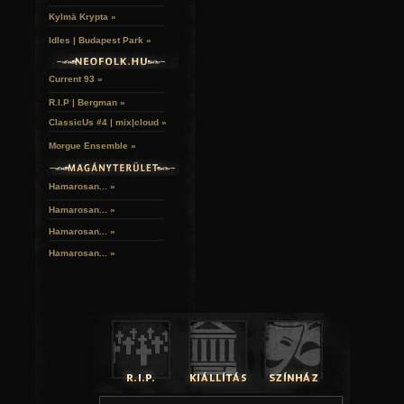
Kylmä Krypta »
Idles | Budapest Park »
Current 93 »
R.I.P | Bergman »
ClassicUs #4 | mix|cloud »
Morgue Ensemble »
Hamarosan... »
Hamarosan...
»
Hamarosan...
»
Hamarosan...
»