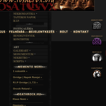
INTERJÚK
FEKETE HUMOR
FILM
FORDÍTÁSOK
KÉPES
MŰVÉSZET
DALSZÖVEGEK
RENDEZVÉNYEK
SZÖVEGES
ÍRÁSTÖRTÉNET
NEKROMANTIKA
TAJTÉKOS NAPOK
AKTUÁLIS
R.I.P.
A MÚLT
FOTÓGALÉRIA
FESZTIVÁLOK
RENDEZVÉNYEK
KONCERTEK
ART
GALERIART
MONUMENTUM
ARTGALERI
NEKRETRO
TEMETŐK
KÉPREGÉNYEK
SCRIPTA
SZUBKULT
TEMPLOMOK
LAKÁSKULTS
NOVELLÁK
FEKETE LYUK
VÁRAK
VERSEK
RELIKVIÁK
HELYEK
1 százalék »
HALÁLTÁNC
Orridge | Napok Romjai »
R.I.P Orridge | L.T.S »
Orcsik Roland »
Klaus Nomi »
Omniozis »