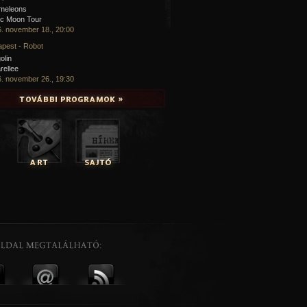
meleons
ic Moon Tour
. november 18., 20:00
pest - Robot
olin
rellee
. november 26., 19:30