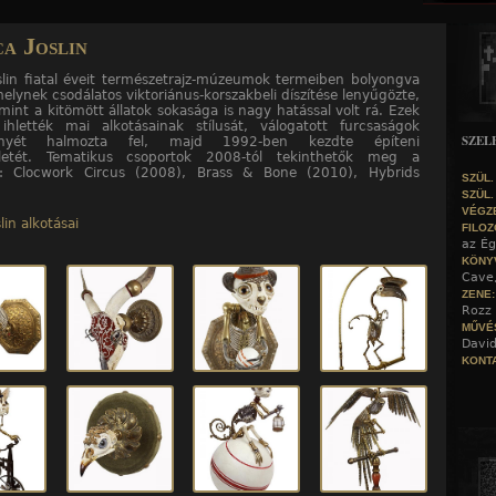
Jump to navigation
ca Joslin
oslin fiatal éveit természetrajz-múzeumok termeiben bolyongva
melynek csodálatos viktoriánus-korszakbeli díszítése lenyűgözte,
mint a kitömött állatok sokasága is nagy hatással volt rá. Ezek
hlették mai alkotásainak stílusát, válogatott furcsaságok
SZEL
ényét halmozta fel, majd 1992-ben kezdte építeni
egletét. Tematikus csoportok 2008-tól tekinthetők meg a
n: Clocwork Circus (2008), Brass & Bone (2010), Hybrids
SZÜL.
SZÜL.
VÉGZ
lin alkotásai
FILOZ
az Ég
KÖNY
Cave
ZENE
Rozz 
MŰVÉ
David
KONTA