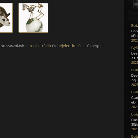
Buda
Dar
elő:
2026
 hozzászóláshoz
regisztráció
és
bejelentkezés
szükséges!
Győr
Deat
XTR 
2026
Buda
Desc
Zaj 
2026
Buda
Clan
elő:
2026
Buda
Pla
30th
2026
Buda