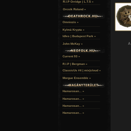
R.I.P Orridge | L.T.S »
Orcsik Roland »
Omniozis »
Kylmä Krypta »
Idles | Budapest Park »
A
John McKay »
Current 93 »
R.I.P | Bergman »
ClassicUs #4 | mix|cloud »
Morgue Ensemble »
Hamarosan... »
Hamarosan...
»
Hamarosan...
»
Hamarosan...
»