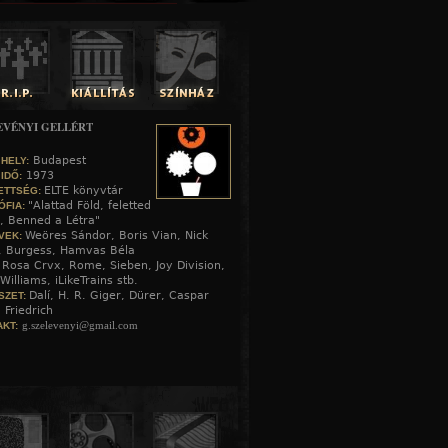
EVÉNYI GELLÉRT
Budapest
 HELY:
1973
 IDŐ:
ELTE könyvtár
ETTSÉG:
"Alattad Föld, feletted
ÓFIA:
, Benned a Létra"
Weöres Sándor, Boris Vian, Nick
VEK:
, Burgess, Hamvas Béla
Rosa Crvx, Rome, Sieben, Joy Division,
:
Williams, iLikeTrains stb.
Dalí, H. R. Giger, Dürer, Caspar
SZET:
 Friedrich
g.szelevenyi@gmail.com
KT: