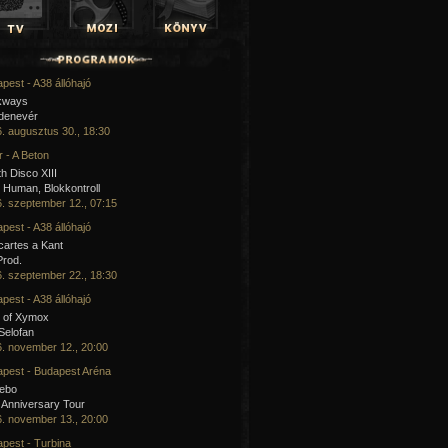
pest - A38 állóhajó
kways
 denevér
. augusztus 30., 18:30
 - A Beton
h Disco XIII
Human, Blokkontroll
. szeptember 12., 07:15
pest - A38 állóhajó
artes a Kant
Prod.
. szeptember 22., 18:30
pest - A38 állóhajó
 of Xymox
 Selofan
. november 12., 20:00
pest - Budapest Aréna
cebo
 Anniversary Tour
. november 13., 20:00
pest - Turbina