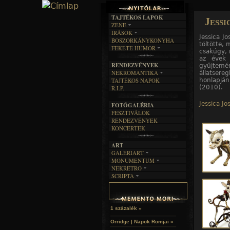
TAJTÉKOS LAPOK
Jessi
ZENE
10
10
10
10
10
10
10
10
10
10
/10. kép
/1. kép
/2. kép
/3. kép
/4. kép
/5. kép
/6. kép
/7. kép
/8. kép
/9. kép
ÍRÁSOK
EGYÜTTESEK
Jessica J
BOSZORKÁNYKONYHA
IRODALOM
INTERJÚK
töltötte, 
FEKETE HUMOR
FILM
csakúgy, 
FORDÍTÁSOK
KÉPES
az évek i
MŰVÉSZET
DALSZÖVEGEK
RENDEZVÉNYEK
gyűjtem
SZÖVEGES
ÍRÁSTÖRTÉNET
NEKROMANTIKA
állatser
honlapjá
TAJTÉKOS NAPOK
AKTUÁLIS
(2010).
R.I.P.
A MÚLT
Jessica Jos
FOTÓGALÉRIA
FESZTIVÁLOK
RENDEZVÉNYEK
KONCERTEK
ART
GALERIART
MONUMENTUM
ARTGALERI
NEKRETRO
TEMETŐK
KÉPREGÉNYEK
SCRIPTA
SZUBKULT
TEMPLOMOK
LAKÁSKULTS
NOVELLÁK
FEKETE LYUK
VÁRAK
VERSEK
RELIKVIÁK
HELYEK
HALÁLTÁNC
1 százalék »
Orridge | Napok Romjai »