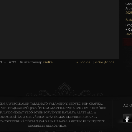
Cha
Arct
2026
Buda
Brag
+ Ca
2026
3. - 14:33 | © szerzőség:
Gelka
« Főoldal
|
«
Gyűjtőhöz