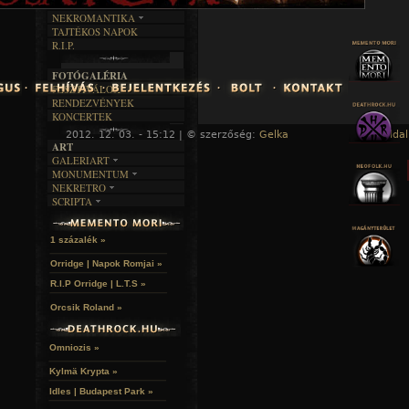
RENDEZVÉNYEK
SZÖVEGES
ÍRÁSTÖRTÉNET
NEKROMANTIKA
TAJTÉKOS NAPOK
AKTUÁLIS
R.I.P.
A MÚLT
FOTÓGALÉRIA
FESZTIVÁLOK
RENDEZVÉNYEK
KONCERTEK
2012. 12. 03. - 15:12 | © szerzőség:
Gelka
« Főoldal
ART
GALERIART
MONUMENTUM
ARTGALERI
NEKRETRO
TEMETŐK
KÉPREGÉNYEK
SCRIPTA
SZUBKULT
TEMPLOMOK
LAKÁSKULTS
NOVELLÁK
FEKETE LYUK
VÁRAK
VERSEK
RELIKVIÁK
HELYEK
1 százalék »
HALÁLTÁNC
Orridge | Napok Romjai »
R.I.P Orridge | L.T.S »
Orcsik Roland »
Omniozis »
Kylmä Krypta »
Idles | Budapest Park »