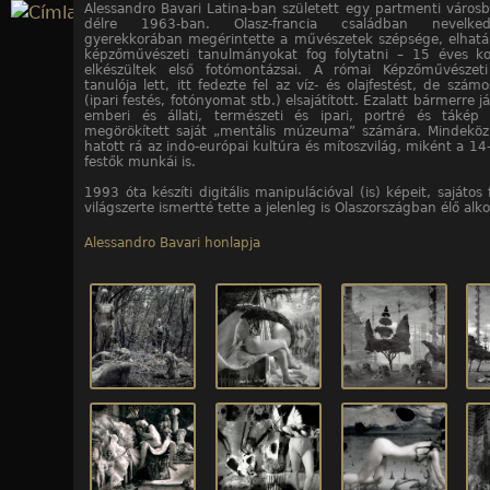
Alessandro Bavari Latina-ban született egy partmenti város
Jump to navigation
délre 1963-ban. Olasz-francia családban nevelke
gyerekkorában megérintette a művészetek szépsége, elhatá
képzőművészeti tanulmányokat fog folytatni – 15 éves k
10
10
10
10
10
10
10
10
10
10
/10. kép
/1. kép
/2. kép
/3. kép
/4. kép
/5. kép
/6. kép
/7. kép
/8. kép
/9. kép
elkészültek első fotómontázsai. A római Képzőművészet
tanulója lett, itt fedezte fel az víz- és olajfestést, de szám
(ipari festés, fotónyomat stb.) elsajátított. Ezalatt bármerre já
emberi és állati, természeti és ipari, portré és tákép
megörökített saját „mentális múzeuma” számára. Mindekö
hatott rá az indo-európai kultúra és mítoszvilág, miként a 14
festők munkái is.
1993 óta készíti digitális manipulációval (is) képeit, sajátos
világszerte ismertté tette a jelenleg is Olaszországban élő alko
Alessandro Bavari honlapja