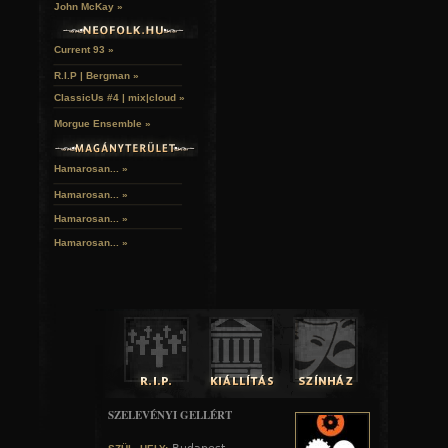
John McKay »
Current 93 »
R.I.P | Bergman »
ClassicUs #4 | mix|cloud »
Morgue Ensemble »
Hamarosan... »
Hamarosan...
»
Hamarosan...
»
Hamarosan...
»
SZELEVÉNYI GELLÉRT