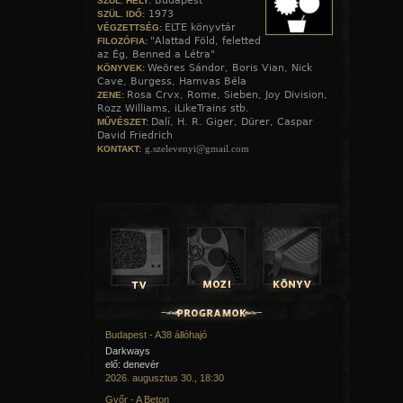
Budapest
SZÜL. HELY:
1973
SZÜL. IDŐ:
ELTE könyvtár
VÉGZETTSÉG:
"Alattad Föld, feletted
FILOZÓFIA:
az Ég, Benned a Létra"
Weöres Sándor, Boris Vian, Nick
KÖNYVEK:
Cave, Burgess, Hamvas Béla
Rosa Crvx, Rome, Sieben, Joy Division,
ZENE:
Rozz Williams, iLikeTrains stb.
Dalí, H. R. Giger, Dürer, Caspar
MŰVÉSZET:
David Friedrich
g.szelevenyi@gmail.com
KONTAKT:
Budapest - A38 állóhajó
Darkways
elő: denevér
2026. augusztus 30., 18:30
Győr - A Beton