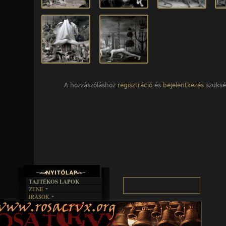
A hozzászóláshoz
regisztráció
és
bejelentkezés
szüksé
TAJTÉKOS LAPOK
ZENE
ÍRÁSOK
EGYÜTTESEK
BOSZORKÁNYKONYHA
IRODALOM
INTERJÚK
FEKETE HUMOR
FILM
FORDÍTÁSOK
KÉPES
MŰVÉSZET
DALSZÖVEGEK