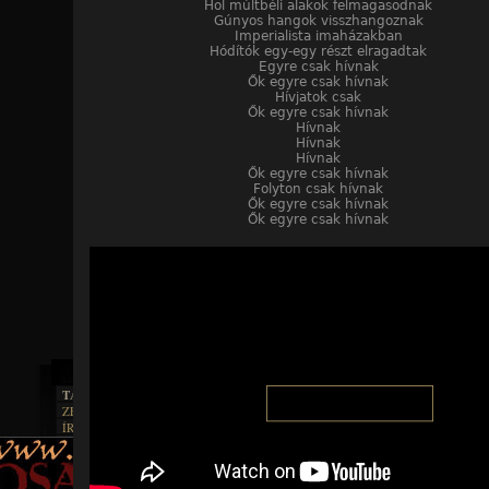
Hol múltbéli alakok felmagasodnak
Gúnyos hangok visszhangoznak
Imperialista imaházakban
Hódítók egy-egy részt elragadtak
Egyre csak hívnak
Ők egyre csak hívnak
Hívjatok csak
Ők egyre csak hívnak
Hívnak
Hívnak
Hívnak
Ők egyre csak hívnak
Folyton csak hívnak
Ők egyre csak hívnak
Ők egyre csak hívnak
TAJTÉKOS LAPOK
ZENE
ÍRÁSOK
EGYÜTTESEK
BOSZORKÁNYKONYHA
IRODALOM
INTERJÚK
FEKETE HUMOR
FILM
FORDÍTÁSOK
KÉPES
MŰVÉSZET