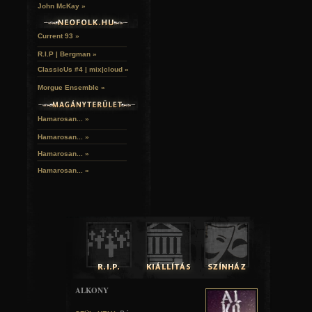
John McKay »
Current 93 »
R.I.P | Bergman »
ClassicUs #4 | mix|cloud »
Morgue Ensemble »
Hamarosan... »
Hamarosan...
»
Hamarosan...
»
Hamarosan...
»
ALKONY