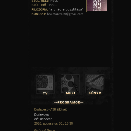
Pécs
SZÜL. HELY:
1996
SZÜL. IDŐ:
"a világ elpusztítása"
FILOZÓFIA:
baalmontcalm@gmail.com
KONTAKT:
Budapest - A38 állóhajó
Darkways
elő: denevér
2026. augusztus 30., 18:30
Győr - A Beton