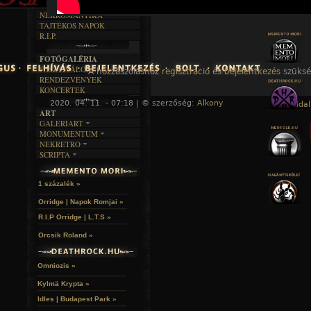
DALSZÖVEGEK
RENDEZVÉNYEK
SZÖVEGES
ÍRÁSTÖRTÉNET
NEKROMANTIKA
TAJTÉKOS NAPOK
AKTUÁLIS
R.I.P.
A MÚLT
FOTÓGALÉRIA
FESZTIVÁLOK
A hozzászóláshoz
regisztráció
és
bejelentkezés
szüksé
RENDEZVÉNYEK
KONCERTEK
2020. 04. 11. - 07:18 | © szerzőség:
Alkony
« Főoldal
ART
GALERIART
MONUMENTUM
ARTGALERI
NEKRETRO
TEMETŐK
KÉPREGÉNYEK
SCRIPTA
SZUBKULT
TEMPLOMOK
LAKÁSKULTS
NOVELLÁK
FEKETE LYUK
VÁRAK
VERSEK
RELIKVIÁK
HELYEK
1 százalék »
HALÁLTÁNC
Orridge | Napok Romjai »
R.I.P Orridge | L.T.S »
Orcsik Roland »
Omniozis »
Kylmä Krypta »
Idles | Budapest Park »