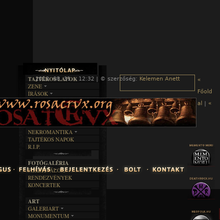
TAJTÉKOS LAPOK
2013. 08. 31. - 12:32 | © szerzőség:
Kelemen Anett
«
ZENE
Főold
ÍRÁSOK
EGYÜTTESEK
BOSZORKÁNYKONYHA
IRODALOM
INTERJÚK
al
|
«
FEKETE HUMOR
FILM
FORDÍTÁSOK
KÉPES
MŰVÉSZET
DALSZÖVEGEK
RENDEZVÉNYEK
SZÖVEGES
ÍRÁSTÖRTÉNET
NEKROMANTIKA
TAJTÉKOS NAPOK
AKTUÁLIS
R.I.P.
A MÚLT
FOTÓGALÉRIA
FESZTIVÁLOK
RENDEZVÉNYEK
KONCERTEK
ART
GALERIART
MONUMENTUM
ARTGALERI