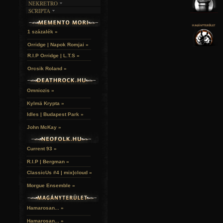
NEKRETRO
TEMETŐK
KÉPREGÉNYEK
SCRIPTA
SZUBKULT
TEMPLOMOK
LAKÁSKULTS
NOVELLÁK
FEKETE LYUK
VÁRAK
VERSEK
RELIKVIÁK
HELYEK
1 százalék »
HALÁLTÁNC
Orridge | Napok Romjai »
R.I.P Orridge | L.T.S »
Orcsik Roland »
Omniozis »
Kylmä Krypta »
Idles | Budapest Park »
John McKay »
Current 93 »
R.I.P | Bergman »
ClassicUs #4 | mix|cloud »
Morgue Ensemble »
Hamarosan... »
Hamarosan...
»